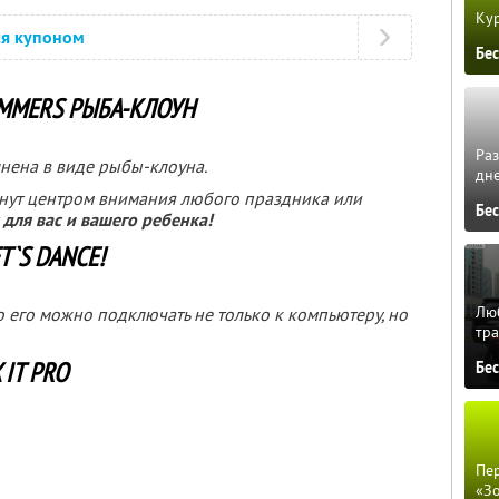
Кур
ся купоном
Бе
MMERS РЫБА-КЛОУН
Ра
нена в виде рыбы-клоуна.
дне
нут центром внимания любого праздника или
Бе
для вас и вашего ребенка!
`S DANCE!
Люб
о его можно подключать не только к компьютеру, но
тра
IT PRO
Бе
Пер
«З