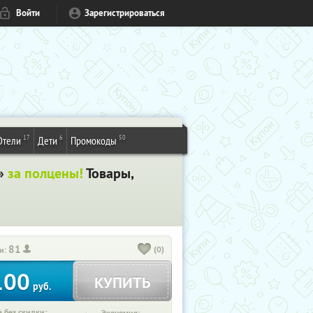
Войти
Зарегистрироваться
17
6
50
Отели
Дети
Промокоды
»
за полцены!
Товары,
81
(0)
и:
100
КУПИТЬ
руб.
 без скидки: