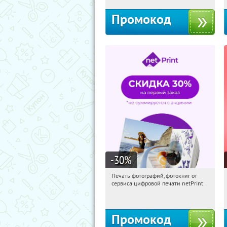
Промокод
-30
%
Печать фотографий, фотокниг от
01:27:37
Получили:
4
сервиса цифровой печати netPrint
Россия
Промокод