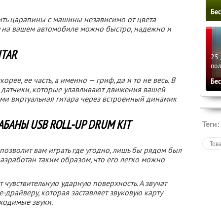
Бе
ить царапины с машины независимо от цвета
ну на вашем автомобиле можно быстро, надежно и
ITAR
25 
по
корее, ее часть, а именно — гриф, да и то не весь. В
Бе
е датчики, которые улавливают движения вашей
ними виртуальная гитара через встроенный динамик
БАНЫ USB ROLL-UP DRUM KIT
Теги:
Тов
озволит вам играть где угодно, лишь бы рядом был
азработан таким образом, что его легко можно
чувствительную ударную поверхность. А звучат
драйверу, которая заставляет звуковую карту
ходимые звуки.