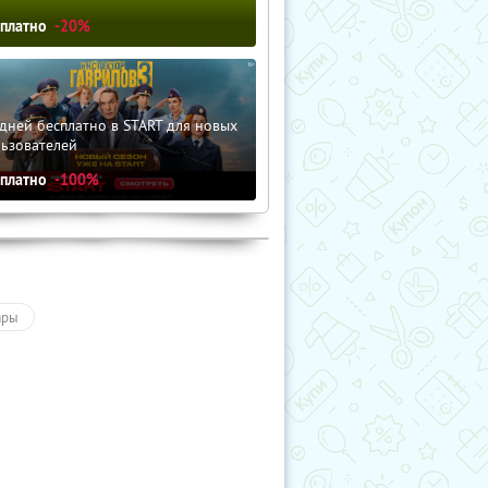
сплатно
-20%
дней бесплатно в START для новых
льзователей
сплатно
-100%
ары