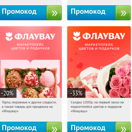
Промокод
Промокод
-20
%
-33
%
Торты, пирожные и другие сладости,
Скидка 1000р. на первый заказ на
01:27:37
Получили:
6
01:27:37
Получили:
18
а также товары для праздника на
маркетплейсе цветов и подарков
Россия
Россия
«Флаувау»
«Флаувау»
Промокод
Промокод