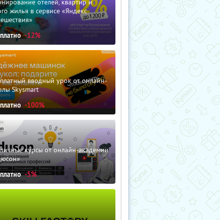
нирование отелей, квартир и
го жилья в сервисе «Яндекс
тешествия»
сплатно
-12%
сплатный вводный урок от онлайн-
олы Skysmart
сплатно
-100%
зличные курсы от онлайн-академии
дюсон»
сплатно
-5%