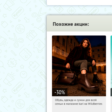
Похожие акции:
-30
%
Обувь, одежда и сумки для всей
01:27:37
Получили:
31
семьи в магазине kari на Wildberries
Россия