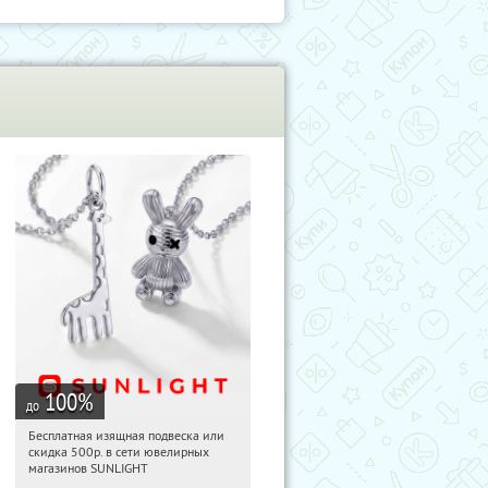
100
%
до
Бесплатная изящная подвеска или
01:27:37
Получили:
74
скидка 500р. в сети ювелирных
Россия
магазинов SUNLIGHT