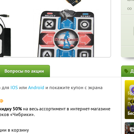
∞
Вопросы по акции
Д
а для
IOS
или
Android
и покажите купон с экрана
Бро
пол
РФ
Пу
скидку 50%
на весь ассортимент в интернет-магазине
Бе
рков «Чибрики».
ии в корзину