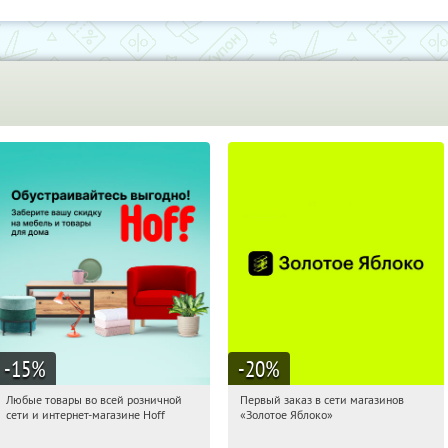
-15
%
-20
%
Любые товары во всей розничной
Первый заказ в сети магазинов
01:27:37
Получили:
83
01:27:37
Получи первым!
сети и интернет-магазине Hoff
«Золотое Яблоко»
Москва, 1-й Волоколамский проезд,
Россия
10с1