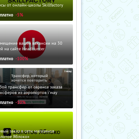
сы от онлайн-школы Skillfactory
сплатно
-5%
змещение вашей вакансии на 30
й на сайте HeadHunter
сплатно
-100%
ой трансфер от сервиса заказа
нсферов из аэропортов i'way
сплатно
-10%
вый заказ в сети магазинов
олотое Яблоко»