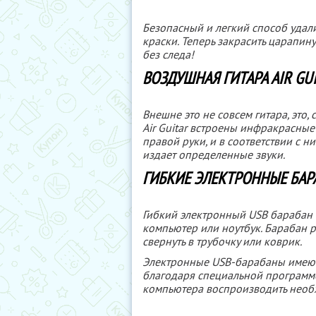
Безопасный и легкий способ удал
краски. Теперь закрасить царапи
без следа!
ВОЗДУШНАЯ ГИТАРА AIR GU
Внешне это не совсем гитара, это, с
Air Guitar встроены инфракрасны
правой руки, и в соответствии с 
издает определенные звуки.
ГИБКИЕ ЭЛЕКТРОННЫЕ БАРА
Гибкий электронный USB барабан п
компьютер или ноутбук. Барабан р
свернуть в трубочку или коврик.
Электронные USB-барабаны имеют 
благодаря специальной программе-
компьютера воспроизводить необ