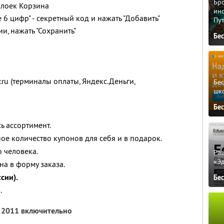
Бро
блоек Корзина
ино
 6 цифр" - секретный код и нажать "Добавить"
Пу
и, нажать "Сохранить"
Бе
.ru (терминалы оплаты, Яндекс.Деньги,
Бе
шк
Бе
ь ассортимент.
ое количество купонов для себя и в подарок.
 человека.
Ра
«Э
а в форму заказа.
сии).
Бе
.
я 2011 включительно