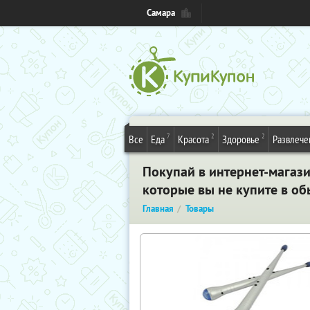
Самара
7
2
2
Все
Еда
Красота
Здоровье
Развлече
Покупай в интернет-магаз
которые вы не купите в о
Главная
Товары