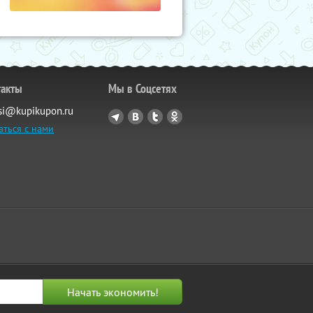
такты
Мы в Соцсетях
si@kupikupon.ru
аться с нами