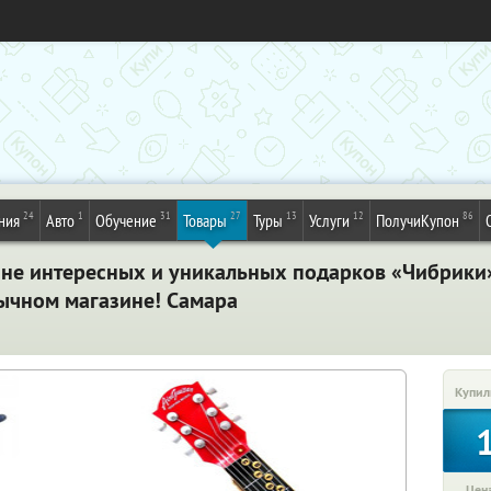
24
1
31
27
13
12
86
ния
Авто
Обучение
Товары
Туры
Услуги
ПолучиКупон
ине интересных и уникальных подарков «Чибрики
бычном магазине! Самара
Купил
Цена