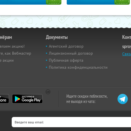
тнёрам
Документы
Кон
елаем акцию!
Агентский договор
spro
е, как Вебмастер
Лицензионный договор
Связ
е акции
Публичная оферта
Политика конфиденциальности
Ищите скидки поблизости,
не выходя из чата: