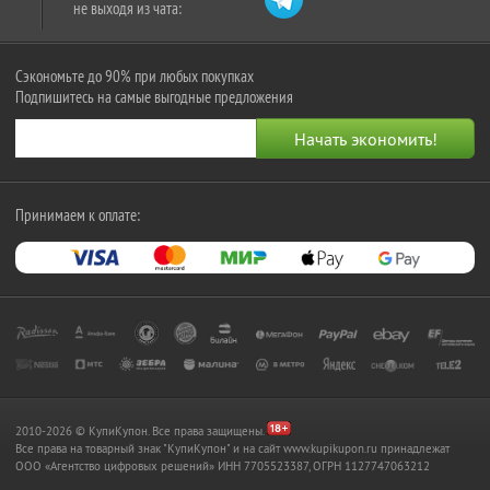
не выходя из чата:
Сэкономьте до 90% при любых покупках
Подпишитесь на самые выгодные предложения
Принимаем к оплате:
2010-2026 © КупиКупон. Все права защищены.
Все права на товарный знак "КупиКупон" и на сайт www.kupikupon.ru принадлежат
OOO «Агентство цифровых решений» ИНН 7705523387, ОГРН 1127747063212