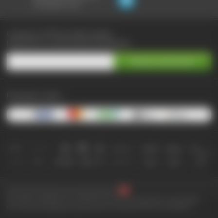
не выходя из чата:
Сэкономьте до 90% при любых покупках
Подпишитесь на самые выгодные предложения
Принимаем к оплате:
2010-2026 © КупиКупон. Все права защищены.
Все права на товарный знак "КупиКупон" и на сайт www.kupikupon.ru принадлежат
OOO «Агентство цифровых решений» ИНН 7705523387, ОГРН 1127747063212