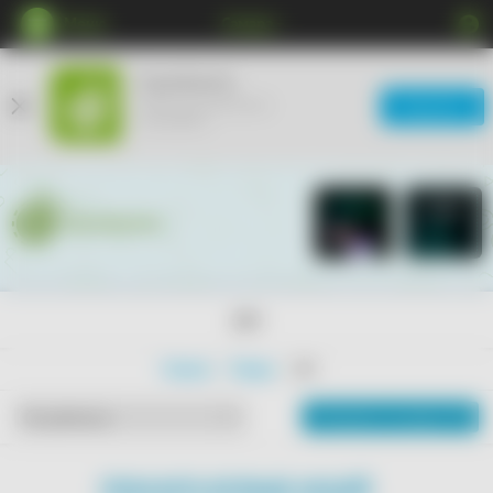
Меню
Самара
КупиКупон
Мобильное приложение
Загрузить
ещё удобнее
18+
Главная
Товары
18+
Показать на карте
По рейтингу
ПОКАЗАТЬ БОЛЬШЕ АКЦИЙ