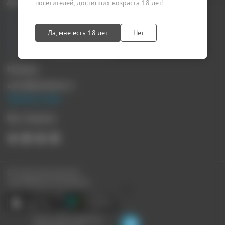
Документы
посетителей, достигших возраста 18 лет!
Агентский договор
Лицензионный договор
Да, мне есть 18 лет
Нет
Публичная оферта
Политика конфиденциальности
Контакты
sprosi@kupikupon.ru
Связаться с нами
Мы в Соцсетях
Все наши купоны доступны
через Мобильное Приложение:
Ищите скидки поблизости,