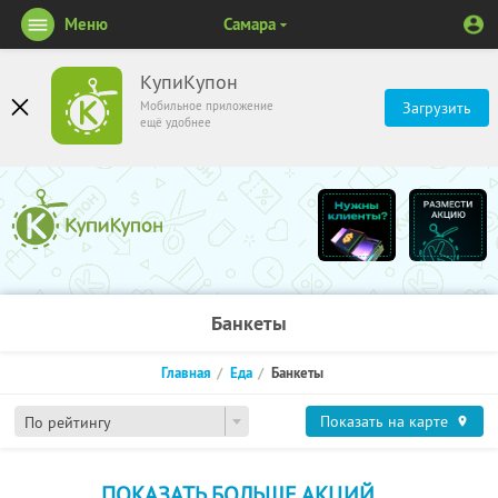
Меню
Самара
КупиКупон
Мобильное приложение
Загрузить
ещё удобнее
Банкеты
Главная
Еда
Банкеты
Показать на карте
По рейтингу
ПОКАЗАТЬ БОЛЬШЕ АКЦИЙ