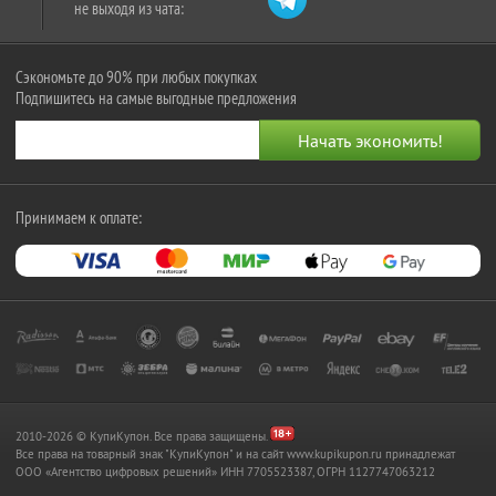
не выходя из чата:
Сэкономьте до 90% при любых покупках
Подпишитесь на самые выгодные предложения
Принимаем к оплате:
2010-2026 © КупиКупон. Все права защищены.
Все права на товарный знак "КупиКупон" и на сайт www.kupikupon.ru принадлежат
OOO «Агентство цифровых решений» ИНН 7705523387, ОГРН 1127747063212