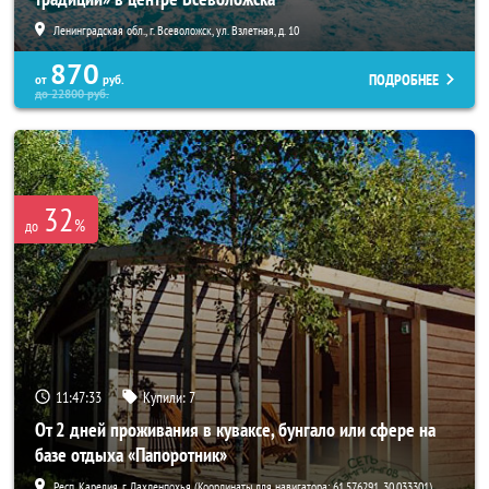
Ленинградская обл., г. Всеволожск, ул. Взлетная, д. 10
870
ПОДРОБНЕЕ
от
руб.
до
22800
руб.
32
%
до
11:47:31
Купили:
7
От 2 дней проживания в куваксе, бунгало или сфере на
базе отдыха «Папоротник»
Респ. Карелия, г. Лахденпохья (Координаты для навигатора: 61.576291, 30.033301)