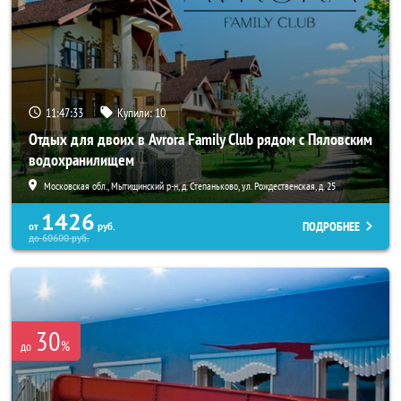
11:47:31
Купили:
10
Отдых для двоих в Avrora Family Club рядом с Пяловским
водохранилищем
Московская обл., Мытищинский р-н, д. Степаньково, ул. Рождественская, д. 25
1426
ПОДРОБНЕЕ
от
руб.
до
60600
руб.
30
%
до