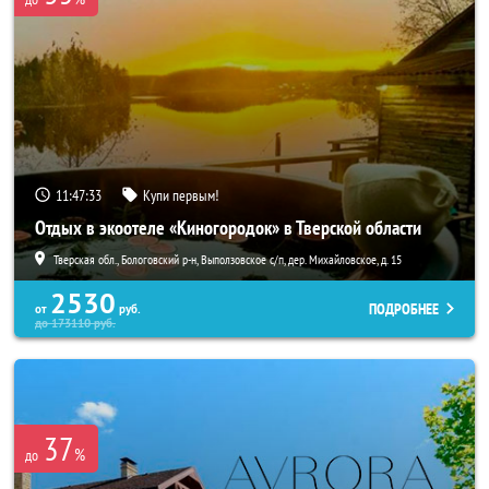
11:47:31
Купи первым!
Отдых в экоотеле «Киногородок» в Тверской области
Тверская обл., Бологовский р-н, Выползовское с/п, дер. Михайловское, д. 15
2530
ПОДРОБНЕЕ
от
руб.
до
173110
руб.
37
%
до