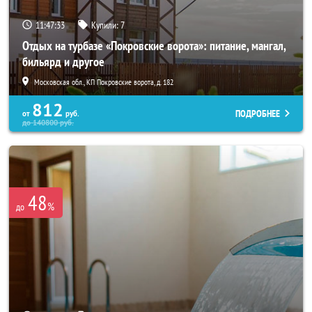
11:47:31
Купили:
7
Отдых на турбазе «Покровские ворота»: питание, мангал,
бильярд и другое
Московская обл., КП Покровские ворота, д. 182
812
ПОДРОБНЕЕ
от
руб.
до
140800
руб.
48
%
до