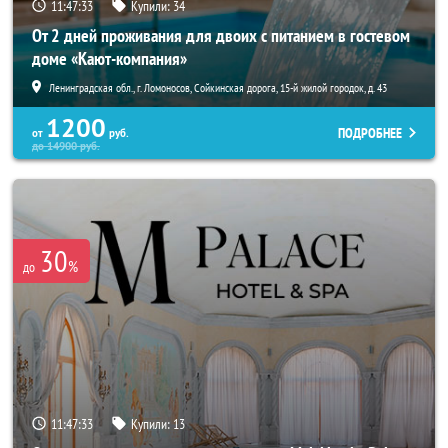
11:47:31
Купили:
34
От 2 дней проживания для двоих с питанием в гостевом
доме «Кают-компания»
Ленинградская обл., г. Ломоносов, Сойкинская дорога, 15-й жилой городок, д. 43
1200
ПОДРОБНЕЕ
от
руб.
до
14900
руб.
30
%
до
11:47:31
Купили:
13