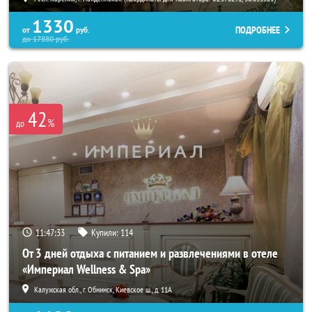
1330
ПОДРОБНЕЕ
от
руб.
до
17880
руб.
42
%
до
11:47:31
Купили:
114
От 3 дней отдыха с питанием и развлечениями в отеле
«Империал Wellness & Spa»
Калужская обл., г. Обнинск, Киевское ш., д. 11А