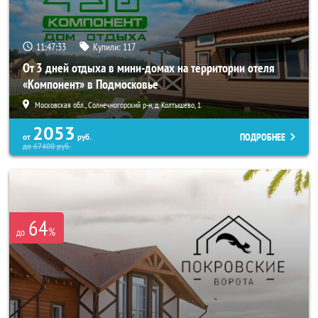
11:47:31
Купили:
117
От 3 дней отдыха в мини-домах на территории отеля
«Компонент» в Подмосковье
Московская обл., Солнечногорский р-н, д. Колтышево, 1
2053
ПОДРОБНЕЕ
от
руб.
до
67400
руб.
64
%
до