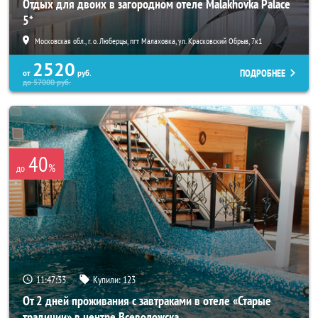
Отдых для двоих в загородном отеле Malakhovka Palace
5*
Московская обл., г. о. Люберцы, пгт Малаховка, ул. Красковский Обрыв, 7к1
2520
ПОДРОБНЕЕ
от
руб.
до
57000
руб.
40
%
до
11:47:31
Купили:
123
От 2 дней проживания с завтраками в отеле «Старые
традиции» в центре Всеволожска