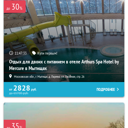
30
%
до
11:47:31
Купи первым!
Отдых для двоих с питанием в отеле Arthurs Spa Hotel by
Mercure в Мытищах
Московская обл., г. Мытищи, д. Ларево, ул. Хвойная, стр. 26
2828
ПОДРОБНЕЕ
от
руб.
до
65700
руб.
35
%
до