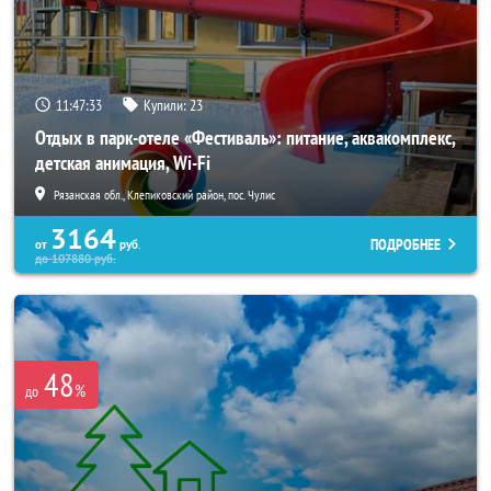
11:47:31
Купили:
23
Отдых в парк-отеле «Фестиваль»: питание, аквакомплекс,
детская анимация, Wi-Fi
Рязанская обл., Клепиковский район, пос. Чулис
3164
ПОДРОБНЕЕ
от
руб.
до
107880
руб.
48
%
до