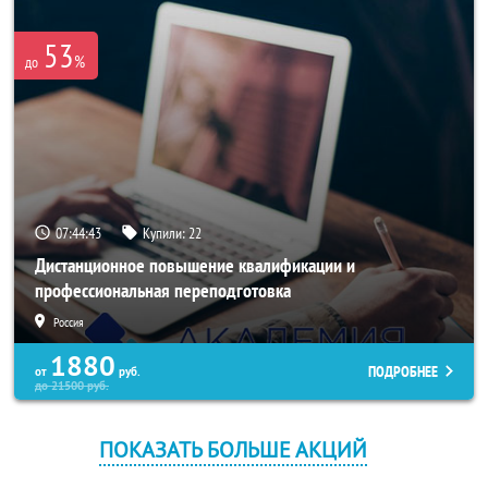
53
%
до
07:44:42
Купили:
22
Дистанционное повышение квалификации и
профессиональная переподготовка
Россия
1880
ПОДРОБНЕЕ
от
руб.
до
21500
руб.
ПОКАЗАТЬ БОЛЬШЕ АКЦИЙ