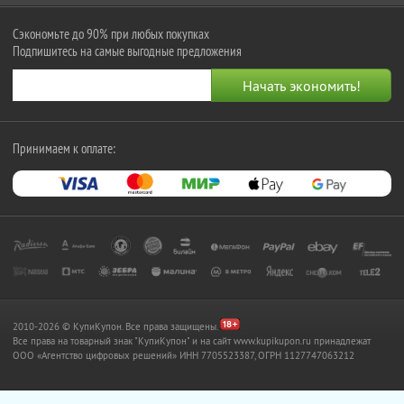
Сэкономьте до 90% при любых покупках
Подпишитесь на самые выгодные предложения
Принимаем к оплате:
2010-2026 © КупиКупон. Все права защищены.
Все права на товарный знак "КупиКупон" и на сайт www.kupikupon.ru принадлежат
OOO «Агентство цифровых решений» ИНН 7705523387, ОГРН 1127747063212