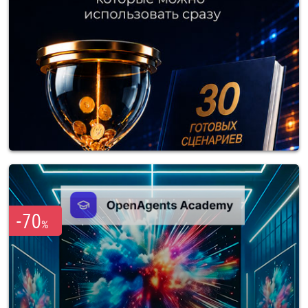
-70
%