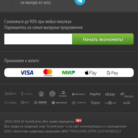
не выходя из чата:
Сэкономьте до 90% при любых покупках
Подпишитесь на самые выгодные предложения
Принимаем к оплате:
2010-2026 © КупиКупон. Все права защищены.
Все права на товарный знак "КупиКупон" и на сайт www.kupikupon.ru принадлежат
OOO «Агентство цифровых решений» ИНН 7705523387, ОГРН 1127747063212