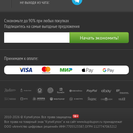
не выходя из чата:
Сэкономьте до 90% при любых покупках
Подпишитесь на самые выгодные предложения
Принимаем к оплате:
2010-2026 © КупиКупон. Все права защищены.
Все права на товарный знак "КупиКупон" и на сайт www.kupikupon.ru принадлежат
OOO «Агентство цифровых решений» ИНН 7705523387, ОГРН 1127747063212