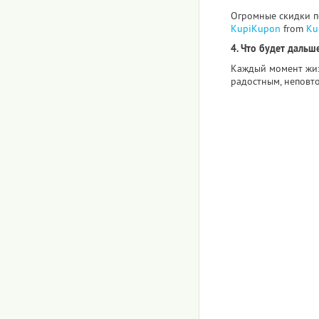
Огромные скидки по
KupiKupon
from
Ku
4. Что будет дальше
Каждый момент жиз
радостным, неповт