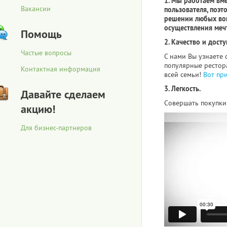
1. Мы работаем вм
Вакансии
пользователя, поэт
решении любых воп
осуществления меч
Помощь
2. Качество и досту
Частые вопросы
С нами Вы узнаете 
популярные рестора
Контактная информация
всей семьи!
Вот пр
3. Легкость.
Давайте сделаем
Совершать покупки 
акцию!
Для бизнес-партнеров