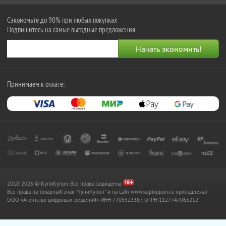
Сэкономьте до 90% при любых покупках
Подпишитесь на самые выгодные предложения
Принимаем к оплате:
2010-2026 © КупиКупон. Все права защищены.
Все права на товарный знак "КупиКупон" и на сайт www.kupikupon.ru принадлежат
OOO «Агентство цифровых решений» ИНН 7705523387, ОГРН 1127747063212