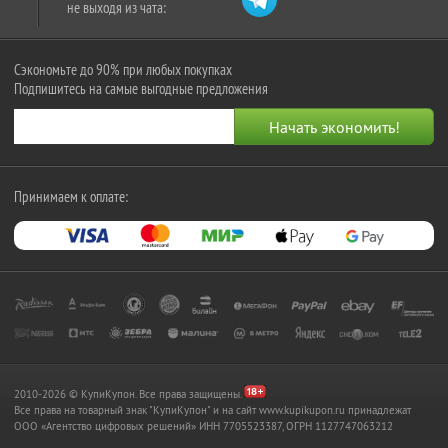
не выходя из чата:
Сэкономьте до 90% при любых покупках
Подпишитесь на самые выгодные предложения
Принимаем к оплате:
2010-2026 © КупиКупон. Все права защищены.
Все права на товарный знак "КупиКупон" и на сайт www.kupikupon.ru принадлежат
OOO «Агентство цифровых решений» ИНН 7705523387, ОГРН 1127747063212