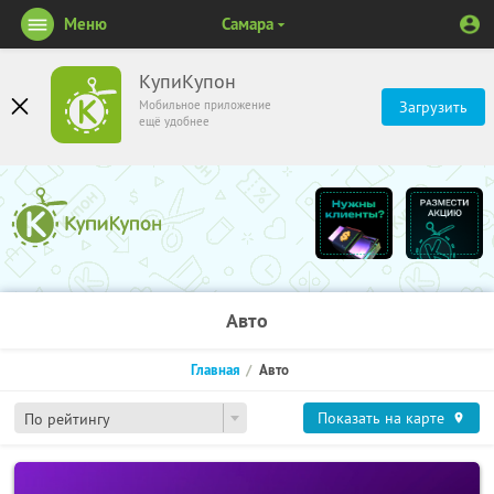
Меню
Самара
КупиКупон
Мобильное приложение
Загрузить
ещё удобнее
Авто
Главная
Авто
Показать на карте
По рейтингу