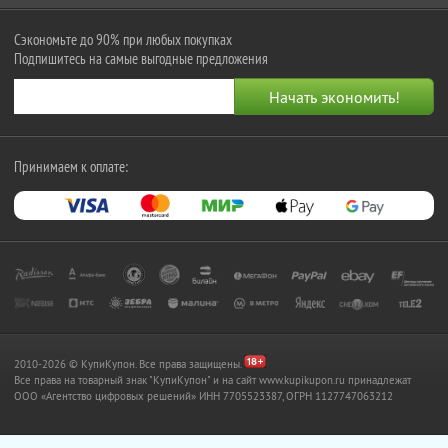
Сэкономьте до 90% при любых покупках
Подпишитесь на самые выгодные предложения
Принимаем к оплате:
2010-2026 © КупиКупон. Все права защищены.
Все права на товарный знак "КупиКупон" и на сайт www.kupikupon.ru принадлежат
OOO «Агентство цифровых решений» ИНН 7705523387, ОГРН 1127747063212