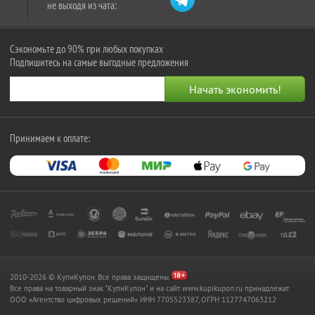
не выходя из чата:
Сэкономьте до 90% при любых покупках
Подпишитесь на самые выгодные предложения
Принимаем к оплате:
2010-2026 © КупиКупон. Все права защищены.
Все права на товарный знак "КупиКупон" и на сайт www.kupikupon.ru принадлежат
OOO «Агентство цифровых решений» ИНН 7705523387, ОГРН 1127747063212