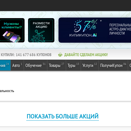
КУПИЛИ:
141 677 688
КУПОНОВ
ДАВАЙТЕ СДЕЛАЕМ АКЦИЮ!
24
1
31
27
13
12
86
ния
Авто
Обучение
Товары
Туры
Услуги
ПолучиКупон
альность
ПОКАЗАТЬ БОЛЬШЕ АКЦИЙ