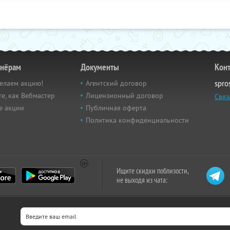
тнёрам
Документы
Кон
елаем акцию!
Агентский договор
spro
е, как Вебмастер
Лицензионный договор
Связ
е акции
Публичная оферта
Политика конфиденциальности
Ищите скидки поблизости,
не выходя из чата: