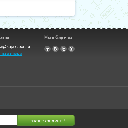
такты
Мы в Соцсетях
si@kupikupon.ru
аться с нами