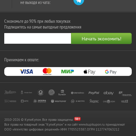
не выходя из чата:
Сэкономьте до 90% при любых покупках
Подпишитесь на самые выгодные предложения
Принимаем к оплате:
2010-2026 © КупиКупон. Все права защищены.
Все права на товарный знак "КупиКупон" и на сайт www.kupikupon.ru принадлежат
OOO «Агентство цифровых решений» ИНН 7705523387, ОГРН 1127747063212