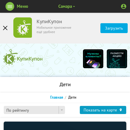
Меню
Самара
КупиКупон
Мобильное приложение
Загрузить
ещё удобнее
Дети
Главная
Дети
Показать на карте
По рейтингу