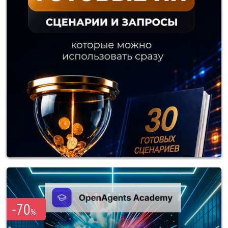
-70
%