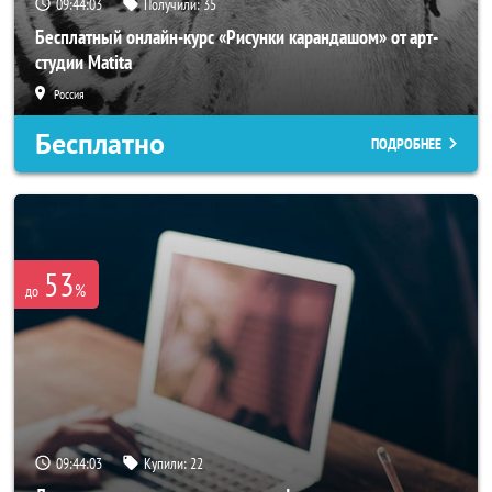
09:44:00
Получили:
35
Бесплатный онлайн-курс «Рисунки карандашом» от арт-
студии Matita
Россия
Бесплатно
ПОДРОБНЕЕ
53
%
до
09:44:00
Купили:
22