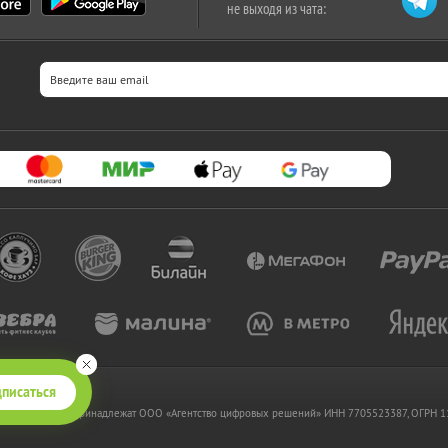
не выходя из чата:
писаться
 www.kupikupon.ru принадлежат OOO «Агентство цифровых решений» ИНН 7705523387, ОГРН