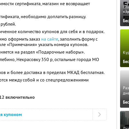
имости сертификата, магазин не возвращает
Ра
«Э
тификата, необходимо доплатить разницу.
Бе
 рублей.
ченное количество купонов для себя и в подарок.
имо оформить заказ
на сайте
, заполнить форму с
ле «Примечания» указать номера купонов.
няется на раздел «Подарочные наборы».
Кур
улебино, Некрасовку 350 р, остальные города МО
Бе
ов и более доставка в пределах МКАД бесплатная.
ются между собой и со спецпредложениями
Ра
дне
012 включительно
Бе
ся купоном
Люб