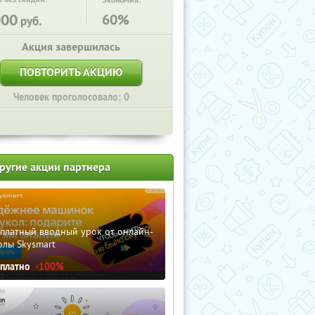
Экономия:
000
60%
руб.
Акция завершилась
ПОВТОРИТЬ АКЦИЮ
Человек проголосовало: 0
ругие акции партнера
сплатный вводный урок от онлайн-
олы Skysmart
сплатно
-100%