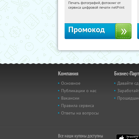
Печать фотографий, фотокниг от
00:54:10
Получили:
4
сервиса цифровой печати netPrint
Россия
Промокод
Компания
Бизнес-Пар
Основное
Давайте сд
Публикации о нас
Заработайт
Вакансии
Прошедши
Правила сервиса
Ответы на вопросы
Все наши купоны доступны