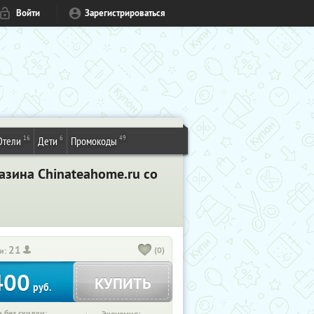
Войти
Зарегистрироваться
16
6
49
Отели
Дети
Промокоды
азина Сhinateahome.ru cо
21
(0)
и:
400
КУПИТЬ
руб.
 без скидки: