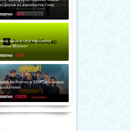
нсферов из аэропортов i'way
сплатно
-10%
вый заказ в сети магазинов
олотое Яблоко»
сплатно
-20%
дней бесплатно в START для новых
льзователей
сплатно
-100%