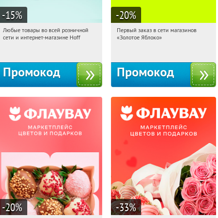
-15
%
-20
%
Любые товары во всей розничной
Первый заказ в сети магазинов
00:54:10
Получили:
83
00:54:10
Получи первым!
сети и интернет-магазине Hoff
«Золотое Яблоко»
Москва, 1-й Волоколамский проезд,
Россия
10с1
Промокод
Промокод
-20
%
-33
%