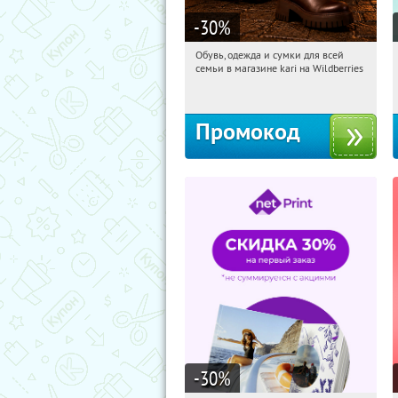
-30
%
Обувь, одежда и сумки для всей
00:54:10
Получи первым!
семьи в магазине kari на Wildberries
Россия
Промокод
-30
%