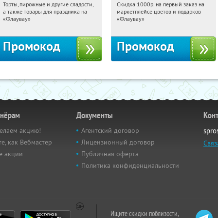
Торты, пирожные и другие сладости,
Скидка 1000р. на первый заказ на
00:54:10
Получили:
6
00:54:10
Получили:
18
а также товары для праздника на
маркетплейсе цветов и подарков
Россия
Россия
«Флаувау»
«Флаувау»
Промокод
Промокод
тнёрам
Документы
Кон
елаем акцию!
Агентский договор
spro
е, как Вебмастер
Лицензионный договор
Связ
е акции
Публичная оферта
Политика конфиденциальности
Ищите скидки поблизости,