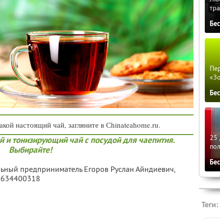
тра
Бе
Пер
«З
Бе
акой настоящий чай, загляните в Сhinateahome.ru.
25 
 и тонизирующий чай с посудой для чаепития.
по
Выбирайте!
Бе
льный предприниматель Егоров Руслан Айндиевич,
4634400318
Теги: