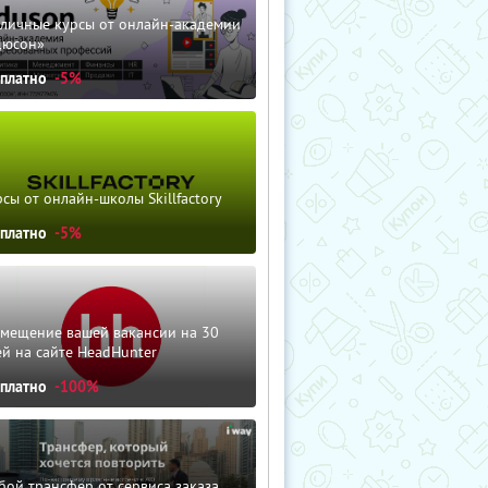
зличные курсы от онлайн-академии
дюсон»
сплатно
-5%
сы от онлайн-школы Skillfactory
сплатно
-5%
змещение вашей вакансии на 30
й на сайте HeadHunter
сплатно
-100%
ой трансфер от сервиса заказа