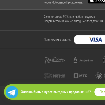
через Мобильное Приложение:
Сэкономьте до 90% при любых покупках
Подпишитесь на самые выгодные предложения
Принимаем к оплате:
Под
Хочешь быть в курсе выгодных предложений?
2010-2026 © КупиКупон. Все права защищены.
Все права на товарный знак "КупиКупон" и на сайт