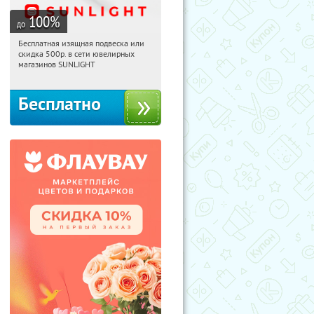
100
%
до
Бесплатная изящная подвеска или
00:54:10
Получили:
73
скидка 500р. в сети ювелирных
Россия
магазинов SUNLIGHT
Бесплатно