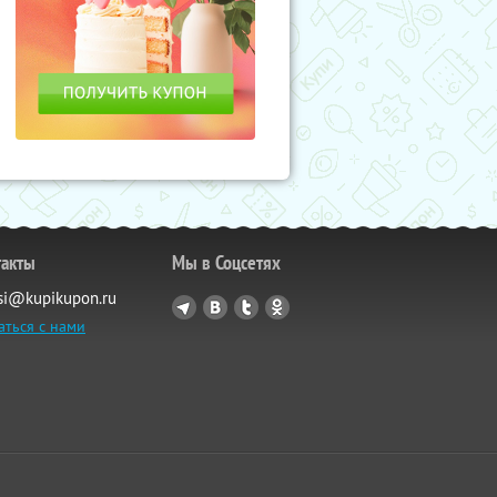
такты
Мы в Соцсетях
si@kupikupon.ru
аться с нами