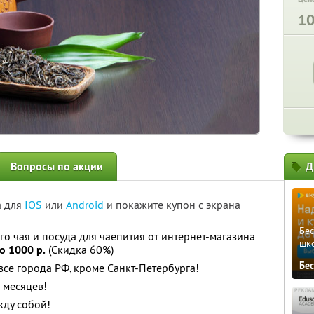
1
Вопросы по акции
Д
а для
IOS
или
Android
и покажите купон с экрана
Бе
о чая и посуда для чаепития от интернет-магазина
шк
то 1000 р.
(Скидка 60%)
Бе
все города РФ, кроме Санкт-Петербурга!
 месяцев!
ду собой!