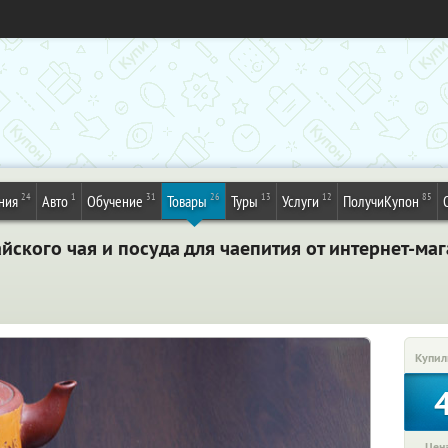
24
1
31
26
13
12
85
ния
Авто
Обучение
Товары
Туры
Услуги
ПолучиКупон
йского чая и посуда для чаепития от интернет-маг
Купил
Цена