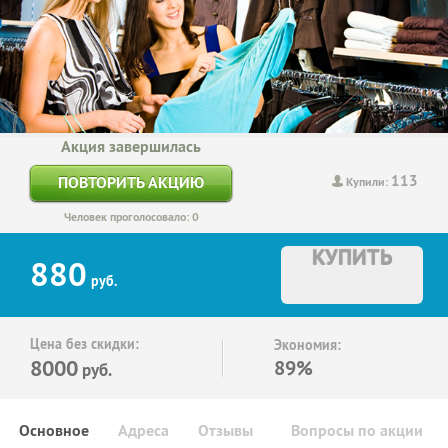
Акция завершилась
113
ПОВТОРИТЬ АКЦИЮ
Купили:
Человек проголосовало: 0
КУПИТЬ
880
руб.
Цена без скидки:
Экономия:
8000
89%
руб.
Основное
Адреса
Отзывы
Вопросы по акции