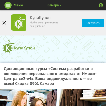
Меню
Самара
КупиКупон
Мобильное приложение
Загрузить
ещё удобнее
Дистанционные курсы «Система разработки и
воплощения персонального имиджа» от Имидж-
Центра «е2-е4». Ваша индивидуальность — во
всем! Скидка 89%. Самара