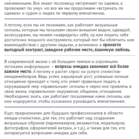
неизменными. Все знают пословицу «встречают по одежке, а
провожают по уму», но все же мы продолжаем «встречать по
одежке» и судим о людях по первому впечатлению.
А потому, если мы не понимаем, как работают визуальные
сигналы, которые мы посылаем своим внешним видом, одеждой,
аксессуарами, мы можем «навредить» себе, ну или лишить себя
достаточно мощного инструмента, который мог бы облегчить нам
взаимодействие с другими людьми, а возможно и
принести
выгодный контракт, завидное рабочее место, взаимную любовь
.
В современной жизни с её большим темпом и огромными
потоками информации —
вопросы имиджа занимают всё более
важное место
. А потому и растет спрос на услуги стилистов-
имиджмейкеров. Ведь успех, карьерный рост, успешные личные
отношения приходят к тому, кто умеет правильно подать в
окружающий мир «правильные» сигналы и через них привлечь в
свою жизнь «правильное» окружение, общение, отношения.
Необходимо знать, как работают посылаемые нами сигналы, как
они кодируются, чтобы осознанно руководить впечатлением.
Курс предназначен для будущих профессионалов в области
имидж-стилистики, для тех, кто работает над созданием
визуальных образов (парикмахеров, визажистов, модельеров,
фотографов, оформителей витрин, и т.д.), а также для тех, кто
интересуется вопросами имиджа для себя.