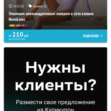
14:55:09
Купили:
26
Эпиляция александритовым лазером в сети клиник
NovoLaser
210
ПОДРОБНЕЕ
от
руб.
до
18250
руб.