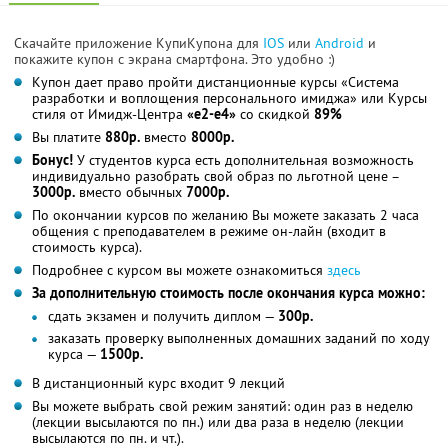
Скачайте приложение КупиКупона для
IOS
или
Android
и
покажите купон с экрана смартфона. Это удобно :)
Купон дает право пройти дистанционные курсы «Система
разработки и воплощения персонального имиджа» или Курсы
стиля от Имидж-Центра
«е2-е4»
со скидкой
89%
Вы платите
880р.
вместо
8000р.
Бонус!
У студентов курса есть дополнительная возможность
индивидуально разобрать свой образ по льготной цене –
3000р.
вместо обычных
7000р.
По окончании курсов по желанию Вы можете заказать 2 часа
общения с преподавателем в режиме он-лайн (входит в
стоимость курса).
Подробнее с курсом вы можете ознакомиться
здесь
За дополнительную стоимость после окончания курса можно:
сдать экзамен и получить диплом —
300р.
заказать проверку выполненных домашних заданий по ходу
курса —
1500р.
В дистанционный курс входит 9 лекций
Вы можете выбрать свой режим занятий: один раз в неделю
(лекции высылаются по пн.) или два раза в неделю (лекции
высылаются по пн. и чт.).