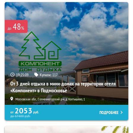
48
%
до
19:25:08
Купили:
117
От 3 дней отдыха в мини-домах на территории отеля
«Компонент» в Подмосковье
Московская обл., Солнечногорский р-н, д. Колтышево, 1
2053
ПОДРОБНЕЕ
от
руб.
до
67400
руб.