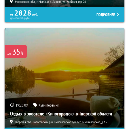
Московская обл., г. Мытищи, д. Ларево, ул. Хвойная, стр. 26
2828
ПОДРОБНЕЕ
от
руб.
до
65700
руб.
35
%
до
19:25:08
Купи первым!
Отдых в экоотеле «Киногородок» в Тверской области
Тверская обл., Бологовский р-н, Выползовское с/п, дер. Михайловское, д. 15