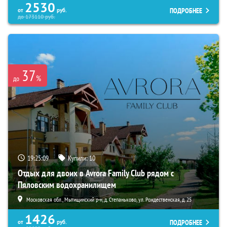
2530
ПОДРОБНЕЕ
от
руб.
до
173110
руб.
37
%
до
19:25:08
Купили:
10
Отдых для двоих в Avrora Family Club рядом с
Пяловским водохранилищем
Московская обл., Мытищинский р-н, д. Степаньково, ул. Рождественская, д. 25
1426
ПОДРОБНЕЕ
от
руб.