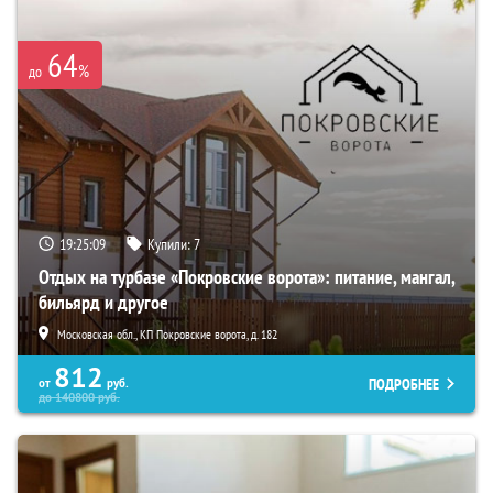
64
%
до
19:25:08
Купили:
7
Отдых на турбазе «Покровские ворота»: питание, мангал,
бильярд и другое
Московская обл., КП Покровские ворота, д. 182
812
ПОДРОБНЕЕ
от
руб.
до
140800
руб.