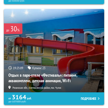
до
60600
руб.
30
%
до
19:25:08
Купили:
23
Отдых в парк-отеле «Фестиваль»: питание,
аквакомплекс, детская анимация, Wi-Fi
Рязанская обл., Клепиковский район, пос. Чулис
3164
ПОДРОБНЕЕ
от
руб.
до
107880
руб.