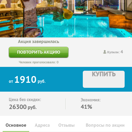
Акция завершилась
4
ПОВТОРИТЬ АКЦИЮ
Купили:
Человек проголосовало: 0
КУПИТЬ
1910
от
руб.
Цена без скидки:
Экономия:
26300
41%
руб.
Основное
Адреса
Отзывы
Вопросы по акции