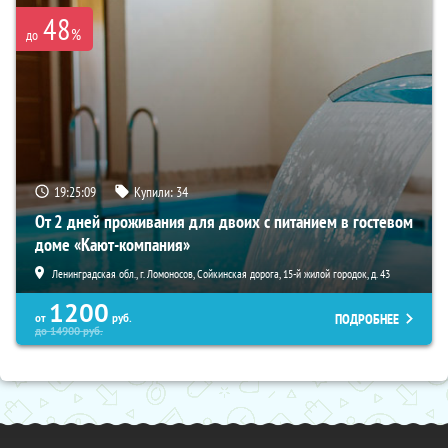
48
%
до
19:25:08
Купили:
34
От 2 дней проживания для двоих с питанием в гостевом
доме «Кают-компания»
Ленинградская обл., г. Ломоносов, Сойкинская дорога, 15-й жилой городок, д. 43
1200
ПОДРОБНЕЕ
от
руб.
до
14900
руб.