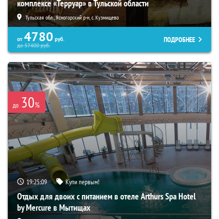
комплексе «Терруар» в Тульской области
Тульская обл., Ясногорский р-н, с. Кузмищево
4780
ПОДРОБНЕЕ
от
руб.
до
57400
руб.
30
%
до
19:25:08
Купи первым!
Отдых для двоих с питанием в отеле Arthurs Spa Hotel
by Mercure в Мытищах