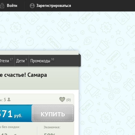
Войти
Зарегистрироваться
17
6
50
Отели
Дети
Промокоды
 счастье! Самара
5
(0)
и:
571
КУПИТЬ
руб.
 без скидки:
Экономия: