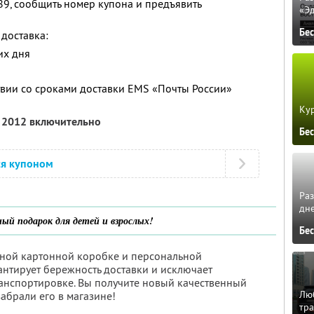
89, сообщить номер купона и предъявить
«Э
Бе
доставка:
их дня
твии со сроками доставки EMS «Почты России»
Кур
я 2012 включительно
Бе
ся купоном
Ра
дне
ый подарок для детей и взрослых!
Бе
ьной картонной коробке и персональной
антирует бережность доставки и исключает
анспортировке. Вы получите новый качественный
Люб
забрали его в магазине!
тра