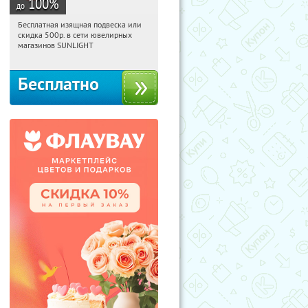
100
%
до
Бесплатная изящная подвеска или
14:02:36
Получили:
73
скидка 500р. в сети ювелирных
Россия
магазинов SUNLIGHT
Бесплатно