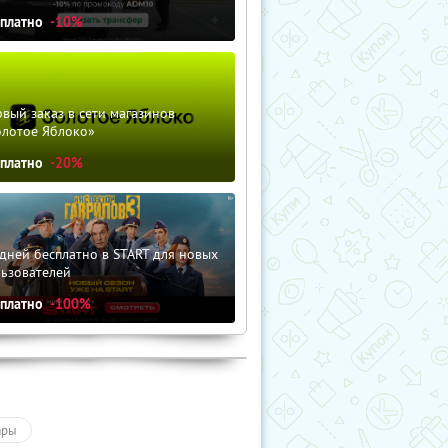
сплатно
-10%
вый заказ в сети магазинов
олотое Яблоко»
сплатно
-20%
дней бесплатно в START для новых
льзователей
сплатно
-100%
ары