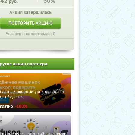
142
50%
руб.
Акция завершилась
ПОВТОРИТЬ АКЦИЮ
Человек проголосовало: 0
ругие акции партнера
сплатный вводный урок от онлайн-
олы Skysmart
сплатно
-100%
зличные курсы от онлайн-академии