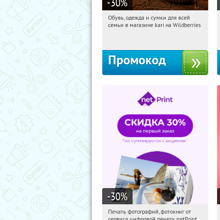
-30
%
Обувь, одежда и сумки для всей
14:02:36
Получили:
31
семьи в магазине kari на Wildberries
Россия
Промокод
-30
%
Печать фотографий, фотокниг от
14:02:36
Получили:
4
сервиса цифровой печати netPrint