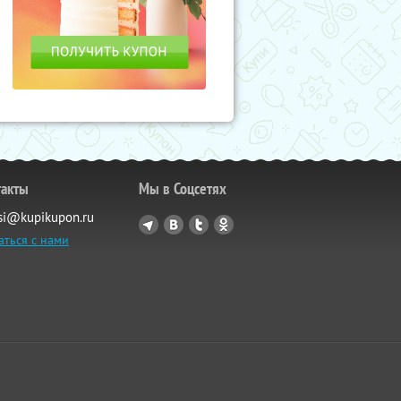
такты
Мы в Соцсетях
si@kupikupon.ru
аться с нами