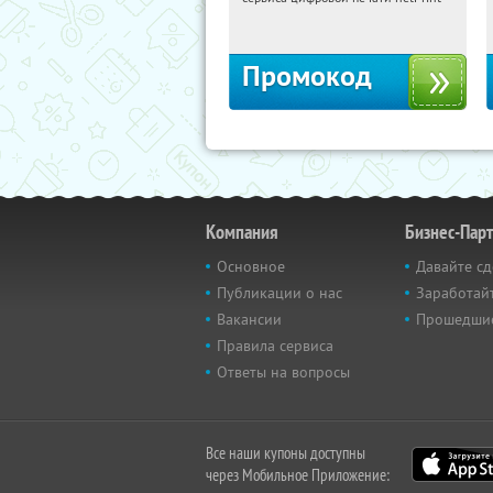
Россия
Промокод
Компания
Бизнес-Пар
Основное
Давайте сд
Публикации о нас
Заработайт
Вакансии
Прошедши
Правила сервиса
Ответы на вопросы
Все наши купоны доступны
через Мобильное Приложение: