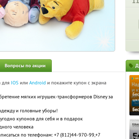
1
Вопросы по акции
Д
а для
IOS
или
Android
и покажите купон с экрана
Бе
бретение мягких игрушек-трансформеров Disney за
шк
Бе
одежду и головные уборы!
угодно купонов для себя и в подарок
дного человека
исаться по телефонам: +7 (812)44-970-99,+7
Ра