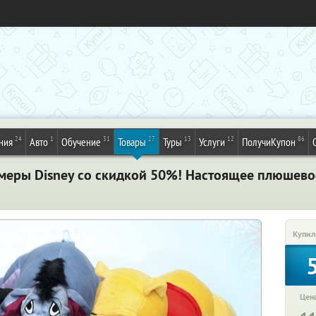
24
1
31
27
13
12
86
ния
Авто
Обучение
Товары
Туры
Услуги
ПолучиКупон
еры Disney со скидкой 50%! Настоящее плюшевое
Купил
Цена