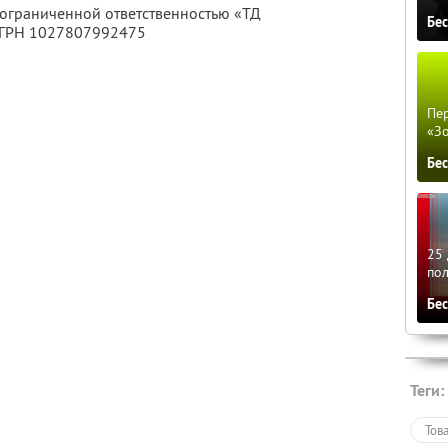
 ограниченной ответственностью «ТД
Бе
ОГРН 1027807992475
Пер
«З
Бе
25 
по
Бе
Теги:
Тов