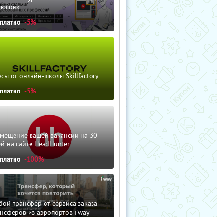
дюсон»
сплатно
-5%
сы от онлайн-школы Skillfactory
сплатно
-5%
змещение вашей вакансии на 30
й на сайте HeadHunter
сплатно
-100%
ой трансфер от сервиса заказа
нсферов из аэропортов i'way