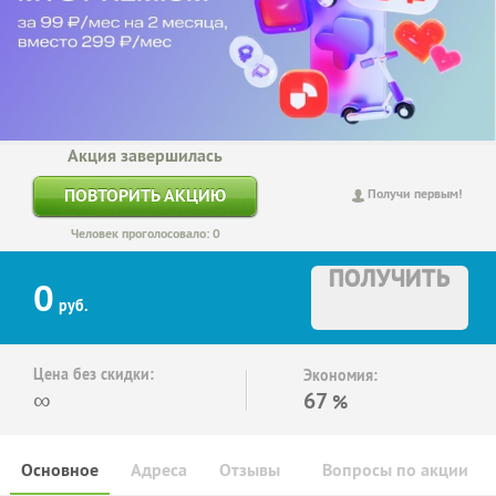
Акция завершилась
ПОВТОРИТЬ АКЦИЮ
Получи первым!
Человек проголосовало: 0
ПОЛУЧИТЬ
0
руб.
Цена без скидки:
Экономия:
∞
67
%
Основное
Адреса
Отзывы
Вопросы по акции