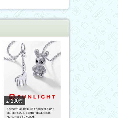
100
%
до
Бесплатная изящная подвеска или
07:37:16
Получили:
74
скидка 500р. в сети ювелирных
Россия
магазинов SUNLIGHT