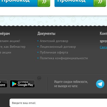
тнёрам
Документы
Кон
елаем акцию!
Агентский договор
spro
е, как Вебмастер
Лицензионный договор
Связ
е акции
Публичная оферта
Политика конфиденциальности
Ищите скидки поблизости,
не выходя из чата: