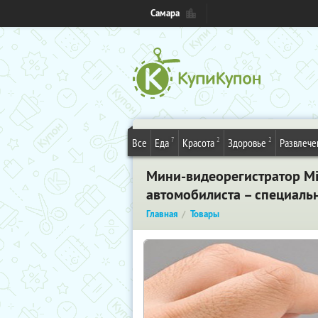
Самара
7
2
2
Все
Еда
Красота
Здоровье
Развлече
Мини-видеорегистратор Mi
автомобилиста – специальн
Главная
Товары