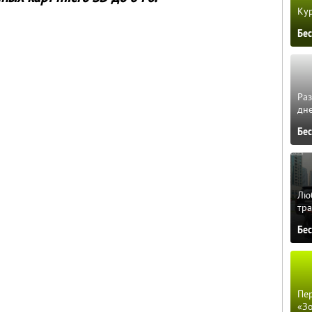
Кур
Бе
Ра
дне
Бе
Люб
тра
Бе
Пер
«З