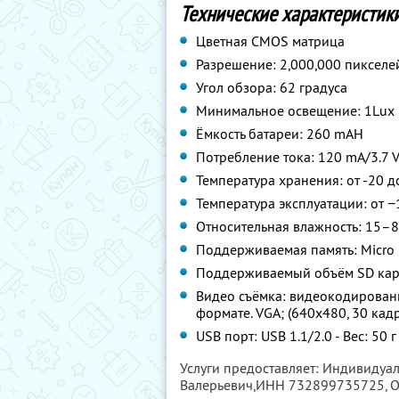
Технические характеристики
Цветная CMOS матрица
Разрешение: 2,000,000 пикселе
Угол обзора: 62 градуса
Минимальное освещение: 1Lux 
Ёмкость батареи: 260 mAH
Потребление тока: 120 mA/3.7 V
Температура хранения: от -20 д
Температура эксплуатации: от −
Относительная влажность: 15–
Поддерживаемая память: Micro S
Поддерживаемый объём SD карт
Видео съёмка: видеокодирование
формате. VGA; (640x480, 30 кадр
USB порт: USB 1.1/2.0 - Вес: 50
Услуги предоставляет: Индивидуа
Валерьевич,
ИНН 732899735725
,