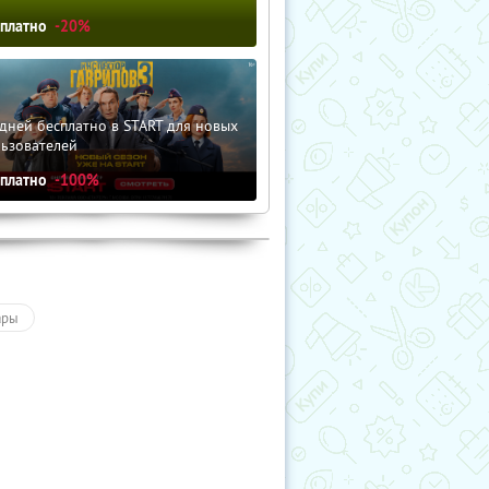
сплатно
-20%
дней бесплатно в START для новых
льзователей
сплатно
-100%
ары