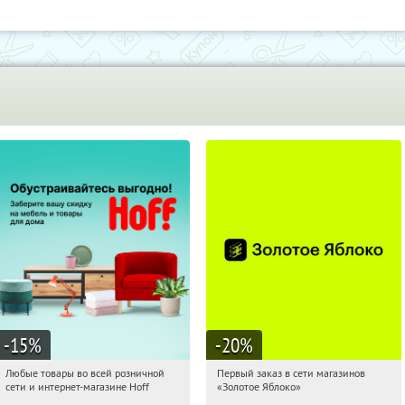
-15
%
-20
%
Любые товары во всей розничной
Первый заказ в сети магазинов
07:37:16
Получили:
83
07:37:16
Получи первым!
сети и интернет-магазине Hoff
«Золотое Яблоко»
Москва, 1-й Волоколамский проезд,
Россия