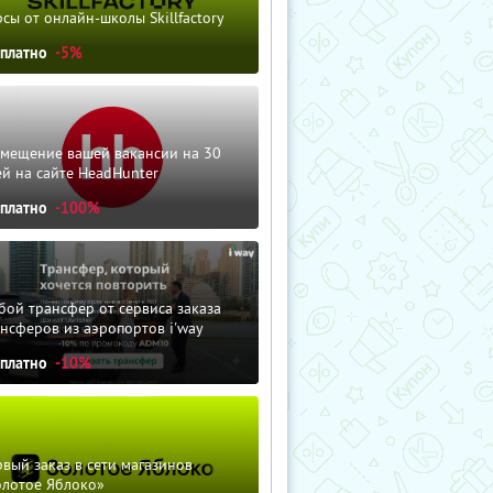
сы от онлайн-школы Skillfactory
сплатно
-5%
змещение вашей вакансии на 30
й на сайте HeadHunter
сплатно
-100%
ой трансфер от сервиса заказа
нсферов из аэропортов i'way
сплатно
-10%
вый заказ в сети магазинов
олотое Яблоко»