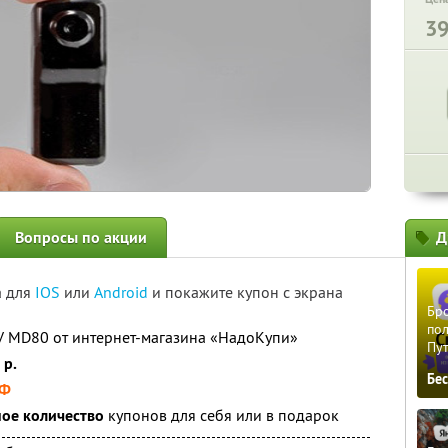
3
Вопросы по акции
Д
а для
IOS
или
Android
и покажите купон с экрана
Бро
пол
V MD80 от интернет-магазина «НадоКупи»
Пу
 р.
Бе
РФ
ое количество
купонов для себя или в подарок