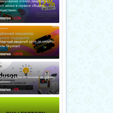
нирование отелей, квартир и
го жилья в сервисе «Яндекс
тешествия»
сплатно
-12%
сплатный вводный урок от онлайн-
олы Skysmart
сплатно
-100%
зличные курсы от онлайн-академии
дюсон»
сплатно
-5%