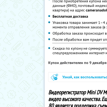
После приобретения купона не
данные (ФИО), почтовый индекс 
квартира) на адрес
cameranado
Бесплатная доставка
Упаковка товара занимает 1–4 д
момента отправления заказа (в 
Обработка заказа происходит в
После обработки вам придет отв
Скидка по купону не суммирует
спецпредложениями интернет-
Купон действителен по 9 декабр
Узнай, как воспользовать
Видеорегистратор Mini DV M
видео высокого качества. 
80 является поддержка съемн