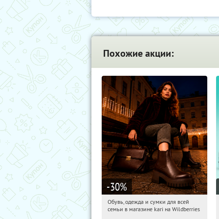
Похожие акции:
-30
%
Обувь, одежда и сумки для всей
07:37:16
Получили:
32
семьи в магазине kari на Wildberries
Россия