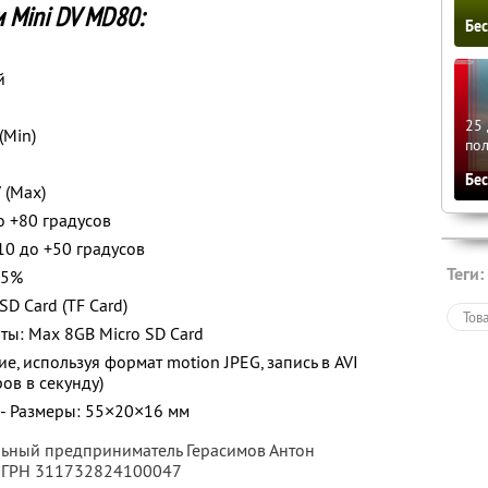
 Mini DV MD80:
Бе
й
25 
(Min)
по
Бе
 (Max)
о +80 градусов
10 до +50 градусов
Теги:
85%
D Card (TF Card)
Тов
ы: Max 8GB Micro SD Card
, используя формат motion JPEG, запись в AVI
ов в секунду)
 г - Размеры: 55×20×16 мм
льный предприниматель Герасимов Антон
 ОГРН 311732824100047