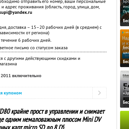
обходимо отправить его номер, ваши персональные
Бро
и адрес проживания (область, город, улица, дом,
ино
Пу
kupi@yandex.ru
Бе
ня, доставка – 15–20 рабочих дней (в среднем) с
зависимости от региона)
 течение 6 рабочих дней.
Бе
етное письмо со статусом заказа
шк
ся с другими действующими скидками и
Бе
магазина
я 2011 включительно
Ра
ся купоном
«Э
Бе
D80 крайне прост в управлении и снимает
Еще одним немаловажным плюсом Mini DV
ых карт micro SD до 8 Гб.