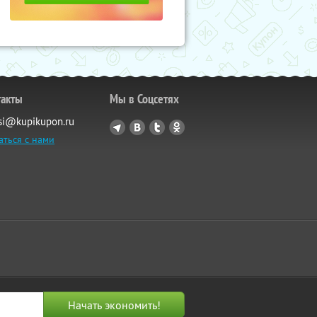
такты
Мы в Соцсетях
si@kupikupon.ru
аться с нами