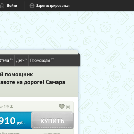
Войти
Зарегистрироваться
16
6
49
Отели
Дети
Промокоды
й помощник
равоте на дороге! Самара
19
(0)
и:
910
КУПИТЬ
руб.
 без скидки: