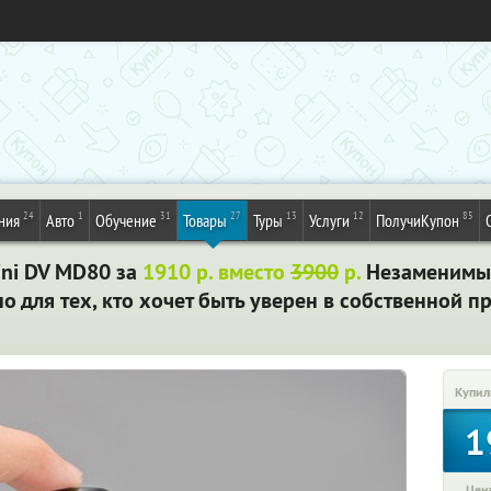
24
1
31
27
13
12
85
ния
Авто
Обучение
Товары
Туры
Услуги
ПолучиКупон
ni DV MD80 за
1910 р. вместо
3900
р.
Незаменимы
о для тех, кто хочет быть уверен в собственной п
Купил
1
Цена