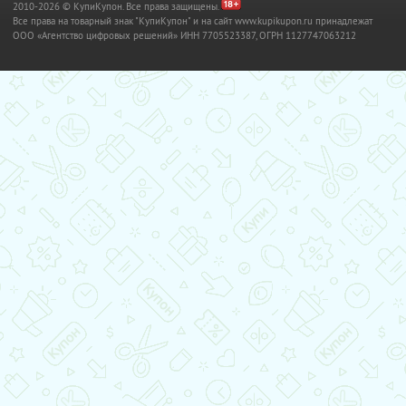
2010-2026 © КупиКупон. Все права защищены.
Все права на товарный знак "КупиКупон" и на сайт www.kupikupon.ru принадлежат
OOO «Агентство цифровых решений» ИНН 7705523387, ОГРН 1127747063212