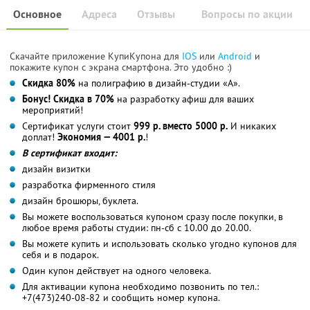
Основное
Адреса
Отзывы
Вопросы по акции
Скачайте приложение КупиКупона для
IOS
или
Android
и
покажите купон с экрана смартфона. Это удобно :)
Скидка 80%
на полиграфию в дизайн-студии «А».
Бонус! Скидка в 70%
на разработку афиш для ваших
мероприятий!
Сертификат услуги стоит
999 р. вместо 5000 р.
И никаких
доплат!
Экономия — 4001 р.
!
В сертификат входит:
дизайн визитки
разработка фирменного стиля
дизайн брошюры, буклета.
Вы можете воспользоваться купоном сразу после покупки, в
любое время работы студии: пн-сб с 10.00 до 20.00.
Вы можете купить и использовать сколько угодно купонов для
себя и в подарок.
Один купон действует на одного человека.
Для активации купона необходимо позвонить по тел.:
+7(473)240-08-82 и сообщить номер купона.