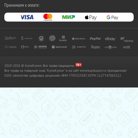
Принимаем к оплате:
2010-2026 © КупиКупон. Все права защищены.
Все права на товарный знак "КупиКупон" и на сайт www.kupikupon.ru принадлежат
OOO «Агентство цифровых решений» ИНН 7705523387, ОГРН 1127747063212