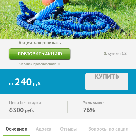
Акция завершилась
12
ПОВТОРИТЬ АКЦИЮ
Купили:
Человек проголосовало: 0
КУПИТЬ
240
от
руб.
Цена без скидки:
Экономия:
6300
76%
руб.
Основное
Адреса
Отзывы
Вопросы по акции