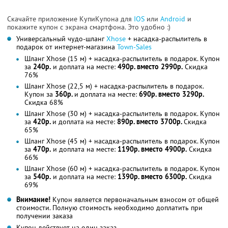
Скачайте приложение КупиКупона для
IOS
или
Android
и
покажите купон с экрана смартфона. Это удобно :)
Универсальный чудо-шланг
Xhose
+ насадка-распылитель в
подарок от интернет-магазина
Town-Sales
Шланг Xhose (15 м) + насадка-распылитель в подарок. Купон
за
240р.
и доплата на месте:
490р. вместо 2990р.
Скидка
76%
Шланг Xhose (22,5 м) + насадка-распылитель в подарок.
Купон за
360р.
и доплата на месте:
690р. вместо 3290р.
Скидка 68%
Шланг Xhose (30 м) + насадка-распылитель в подарок. Купон
за
420р.
и доплата на месте:
890р. вместо 3700р.
Скидка
65%
Шланг Xhose (45 м) + насадка-распылитель в подарок. Купон
за
470р.
и доплата на месте:
1190р. вместо 4900р.
Скидка
66%
Шланг Xhose (60 м) + насадка-распылитель в подарок. Купон
за
540р.
и доплата на месте:
1390р. вместо 6300р.
Скидка
69%
Внимание!
Купон является первоначальным взносом от общей
стоимости. Полную стоимость необходимо доплатить при
получении заказа
Купон действует на один заказ