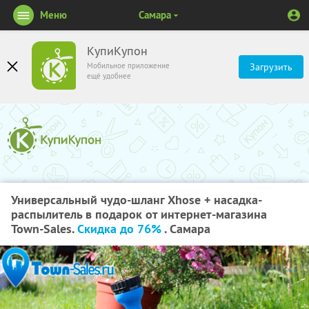
Меню
Самара
КупиКупон
Мобильное приложение
Загрузить
ещё удобнее
Универсальный чудо-шланг Xhose + насадка-
распылитель в подарок от интернет-магазина
Town-Sales.
Скидка до 76%
. Самара