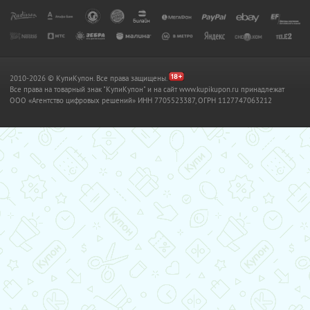
2010-2026 © КупиКупон. Все права защищены.
Все права на товарный знак "КупиКупон" и на сайт www.kupikupon.ru принадлежат
OOO «Агентство цифровых решений» ИНН 7705523387, ОГРН 1127747063212