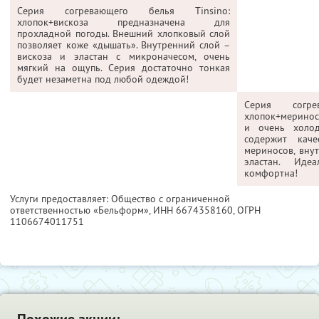
Серия согревающего белья Tinsino:
хлопок+вискоза предназначена для
прохладной погоды. Внешний хлопковый слой
позволяет коже «дышать». Внутренний слой –
вискоза и эластан с микроначесом, очень
мягкий на ощупь. Серия достаточно тонкая
будет незаметна под любой одеждой!
Серия согре
хлопок+меринос
и очень холо
содержит кач
мериносов, внут
эластан. Иде
комфортна!
Услуги предоставляет: Общество с ограниченной
ответственностью «Бельформ»,
ИНН 6674358160
, ОГРН
1106674011751
Похожие акции: