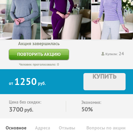
Акция завершилась
24
ПОВТОРИТЬ АКЦИЮ
Купили:
Человек проголосовало: 0
КУПИТЬ
1250
от
руб.
Цена без скидки:
Экономия:
3700
50%
руб.
Основное
Адреса
Отзывы
Вопросы по акции