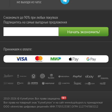
не выходя из чата:
Сэкономьте до 90% при любых покупках
Подпишитесь на самые выгодные предложения
Принимаем к оплате:
2010-2026 © КупиКупон. Все права защищены.
Все права на товарный знак "КупиКупон" и на сайт www.kupikupon.ru принадлежат
OOO «Агентство цифровых решений» ИНН 7705523387, ОГРН 1127747063212