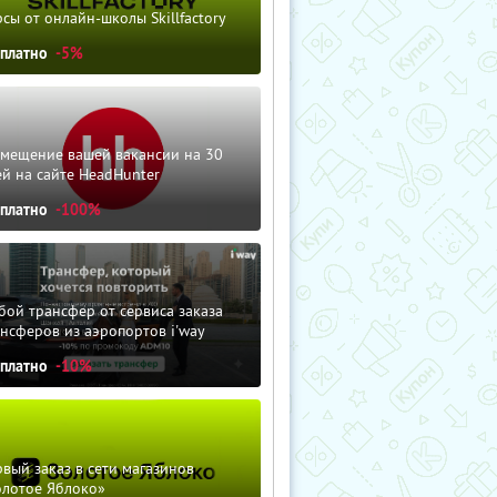
сы от онлайн-школы Skillfactory
сплатно
-5%
змещение вашей вакансии на 30
й на сайте HeadHunter
сплатно
-100%
ой трансфер от сервиса заказа
нсферов из аэропортов i'way
сплатно
-10%
вый заказ в сети магазинов
олотое Яблоко»