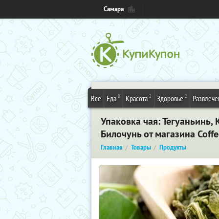
Самара
8
2
2
Все
Еда
Красота
Здоровье
Развлече
Упаковка чая: Тегуаньинь
Билочунь от магазина Coffe
Главная
Товары
Продукты