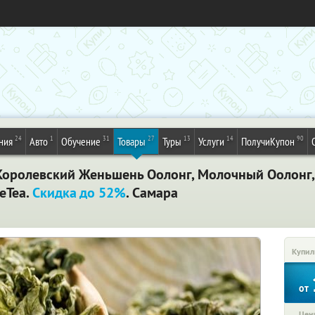
24
1
31
27
13
14
90
ния
Авто
Обучение
Товары
Туры
Услуги
ПолучиКупон
, Королевский Женьшень Оолонг, Молочный Оолонг
eTea.
Скидка до 52%
. Самара
Купил
от
Цена