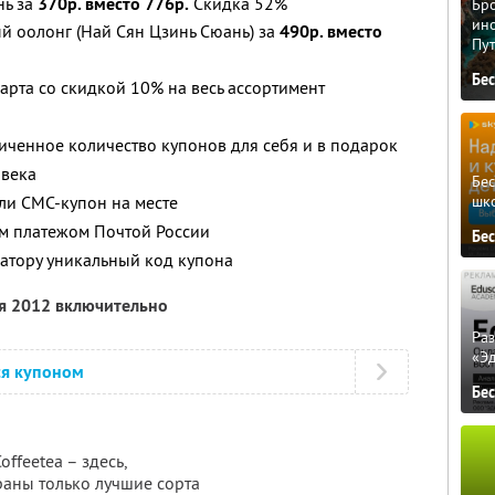
нь за
370р. вместо 776р.
Скидка 52%
Бро
ино
ый оолонг (Най Сян Цзинь Сюань) за
490р. вместо
Пу
Бе
арта со скидкой 10% на весь ассортимент
ченное количество купонов для себя и в подарок
овека
Бе
шк
ли СМС-купон на месте
м платежом Почтой России
Бе
атору уникальный код купона
ря 2012 включительно
Ра
«Э
ся купоном
Бе
offeetea – здесь,
раны только лучшие сорта