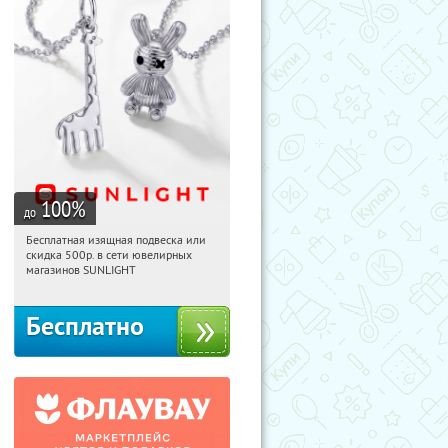
100
%
до
Бесплатная изящная подвеска или
10:11:57
Получили:
74
скидка 500р. в сети ювелирных
Россия
магазинов SUNLIGHT
Бесплатно