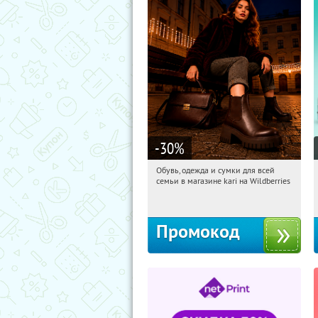
-30
%
Обувь, одежда и сумки для всей
10:11:57
Получили:
32
семьи в магазине kari на Wildberries
Россия
Промокод