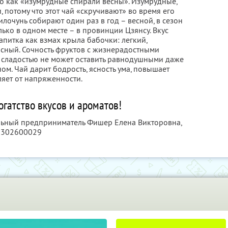
го как «изумрудные спирали весны». Изумрудные,
, потому что этот чай «скручивают» во время его
илочунь собирают один раз в год – весной, в сезон
лько в одном месте – в провинции Цзянсу. Вкус
напитка как взмах крыла бабочки: легкий,
сный. Сочность фруктов с жизнерадостными
 сладостью не может оставить равнодушными даже
ном. Чай дарит бодрость, ясность ума, повышает
ляет от напряженности.
богатство вкусов и ароматов!
льный предприниматель Фишер Елена Викторовна,
0302600029