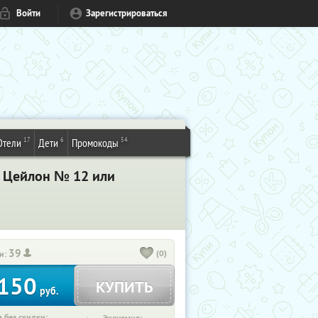
Войти
Зарегистрироваться
17
6
54
Отели
Дети
Промокоды
, Цейлон № 12 или
39
(0)
и:
150
КУПИТЬ
руб.
 без скидки: