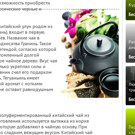
 возможность приобрести
Кур
ссические черные и
Бе
китайский улун родом из
нь), входит в первую
ёв. Название чая в
Ра
дхисатва Гуанинь. Такое
дне
егендой, согласно которой
 утомленный долгой
Бе
е чайное дерево. Вкус чая
лько укреплял силы и
ьянин счел его подарком
. Тегуаньинь имеет
й аромат с нотками
Люб
 не оставит равнодушным
тра
Бе
полуферментированный китайский чай из
отовления используется вытяжка из корня
которую добавляют в чайную основу. При
Пер
о сладким, вяжущим вкусом. Китайский чай
«З