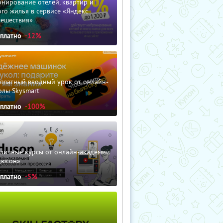
нирование отелей, квартир и
го жилья в сервисе «Яндекс
тешествия»
сплатно
-12%
сплатный вводный урок от онлайн-
олы Skysmart
сплатно
-100%
зличные курсы от онлайн-академии
дюсон»
сплатно
-5%