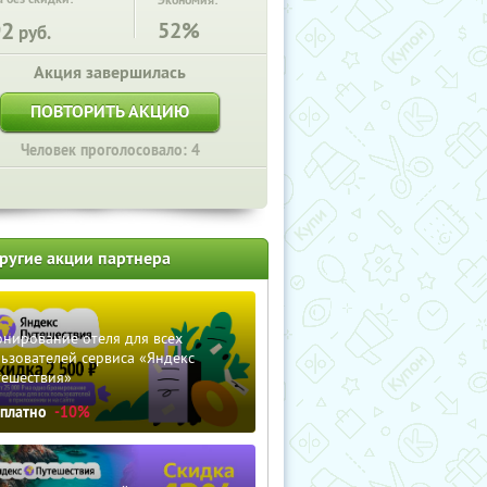
Экономия:
92
52%
руб.
Акция завершилась
ПОВТОРИТЬ АКЦИЮ
Человек проголосовало: 4
ругие акции партнера
нирование отеля для всех
ьзователей сервиса «Яндекс
тешествия»
сплатно
-10%