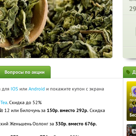
2
Вопросы по акции
Д
а для
IOS
или
Android
и покажите купон с экрана
Бро
пол
eTea
. Скидка до 52%
Пу
 № 12 или Билочунь за
150р. вместо 292р.
Скидка
Бе
вский Женьшень Оолонг за
330р. вместо 676р.