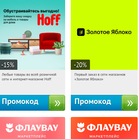
-15
%
-20
%
Любые товары во всей розничной
Первый заказ в сети магазинов
10:11:57
Получили:
83
10:11:57
Получи первым!
сети и интернет-магазине Hoff
«Золотое Яблоко»
Москва, 1-й Волоколамский проезд,
Россия
10с1
Промокод
Промокод