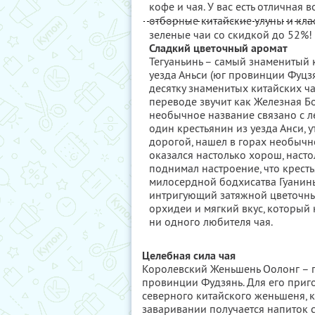
кофе и чая. У вас есть отличная
отборные китайские улуны и кла
зеленые чаи со скидкой до 52%!
Сладкий цветочный аромат
Тегуаньинь – самый знаменитый 
уезда Аньси (юг провинции Фуцзя
десятку знаменитых китайских ча
переводе звучит как Железная Бо
необычное название связано с л
один крестьянин из уезда Анси,
дорогой, нашел в горах необычно
оказался настолько хорош, насто
поднимал настроение, что крест
милосердной бодхисатва Гуанинь
интригующий затяжной цветочны
орхидеи и мягкий вкус, который
ни одного любителя чая.
Целебная сила чая
Королевский Женьшень Оолонг – 
провинции Фудзянь. Для его приг
северного китайского женьшеня, 
заваривании получается напиток с