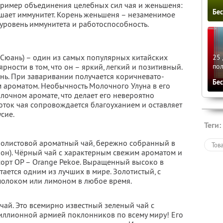
пример объединения целебных сил чая и женьшеня:
Бе
ышает иммунитет. Корень женьшеня – незаменимое
уровень иммунитета и работоспособность.
Сюань) – один из самых популярных китайских
25 
по
ярности в том, что он – яркий, легкий и позитивный.
ь. При заваривании получается коричневато-
Бе
 ароматом. Необычность Молочного Улуна в его
очном аромате, что делает его невероятно
ток чая сопровождается благоуханием и оставляет
сие.
Теги:
олистовой ароматный чай, бережно собранный в
Тов
лон). Чёрный чай с характерным свежим ароматом и
орт ОР – Orange Pekoe. Выращенный высоко в
тается одним из лучших в мире. Золотистый, с
молоком или лимоном в любое время.
 чай. Это всемирно известный зеленый чай с
иллионной армией поклонников по всему миру! Его