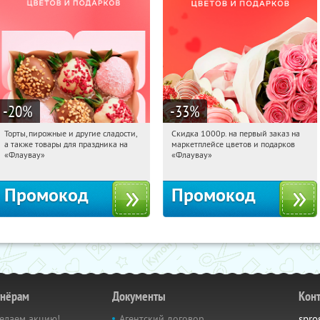
-20
%
-33
%
Торты, пирожные и другие сладости,
Скидка 1000р. на первый заказ на
10:11:57
Получили:
6
10:11:57
Получили:
18
а также товары для праздника на
маркетплейсе цветов и подарков
Россия
Россия
«Флаувау»
«Флаувау»
Промокод
Промокод
тнёрам
Документы
Кон
елаем акцию!
Агентский договор
spro