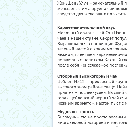
ЖеньШень Улун – замечательный 
женьшень стимулирует, а чай пов
средство для желающих повысить 
Карамельно-молочный вкус
Молочный оолонг (Най Сян Цзинь 
чаев в нашей стране. Секрет попул
Выращивается в провинции Фуцзян
зеленый настой с ярким молочным
нежном, пленящем карамельно-мол
популярным напитком. Каждый гло
после себя неиссякаемое послевку
Отборный высокогорный чай
Цейлон № 12 – прекрасный крупн
высокогорном районе Ува (о. Цей
приятным послевкусием. Высший с
горах, цейлонский чёрный чай счи
нежным ароматом, настой пьют с 
Медовая сладость
Билочунь – это не просто зеленый
многовековой историей и многом