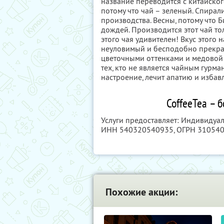
название переводится с китайско
потому что чай – зеленый. Спирали
производства. Весны, потому что Б
дождей. Производится этот чай то
этого чая удивителен! Вкус этого 
неуловимый и бесподобно прекра
цветочными оттенками и медовой
тех, кто не является чайным гурма
настроение, лечит апатию и избав
CoffeeTea – 
Услуги предоставляет: Индивидуа
ИНН 540320540935
, ОГРН 31054
Похожие акции: