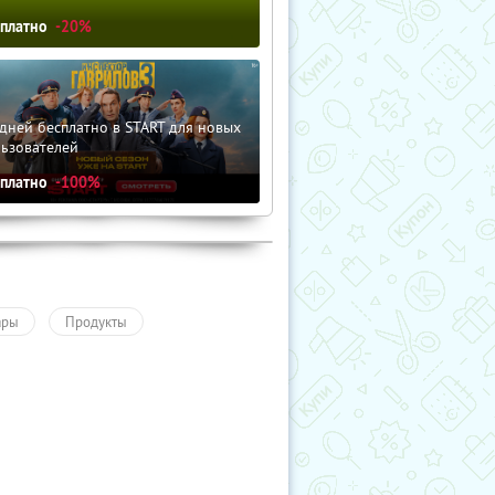
сплатно
-20%
дней бесплатно в START для новых
льзователей
сплатно
-100%
ары
Продукты