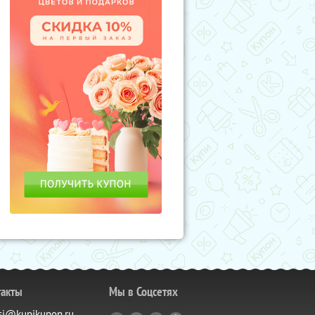
такты
Мы в Соцсетях
si@kupikupon.ru