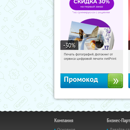
-30
%
Печать фотографий, фотокниг от
10:11:57
Получили:
4
сервиса цифровой печати netPrint
Россия
Промокод
Компания
Бизнес-Пар
Основное
Давайте сд