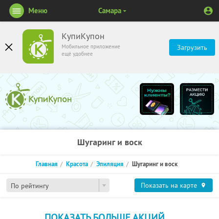
Меню
Самара
КупиКупон
Мобильное приложение
Загрузить
ещё удобнее
Шугаринг и воск
Главная
Красота
Эпиляция
Шугаринг и воск
Показать на карте
По рейтингу
ПОКАЗАТЬ БОЛЬШЕ АКЦИЙ