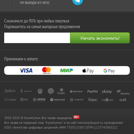
не выходя из чата:
Сэкономьте до 90% при любых покупках
Подпишитесь на самые выгодные предложения
Принимаем к оплате:
2010-2026 © КупиКупон. Все права защищены.
Все права на товарный знак "КупиКупон" и на сайт www.kupikupon.ru принадлежат
OOO «Агентство цифровых решений» ИНН 7705523387, ОГРН 1127747063212