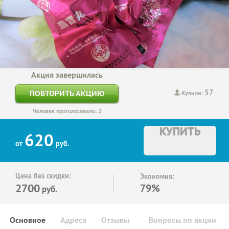
Акция завершилась
57
ПОВТОРИТЬ АКЦИЮ
Купили:
Человек проголосовало: 2
КУПИТЬ
620
от
руб.
Цена без скидки:
Экономия:
2700
79%
руб.
Основное
Адреса
Отзывы
Вопросы по акции