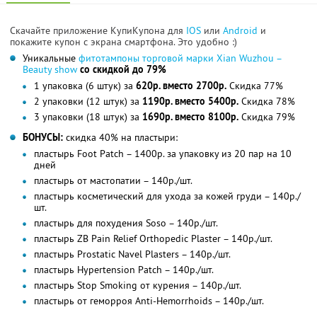
Скачайте приложение КупиКупона для
IOS
или
Android
и
покажите купон с экрана смартфона. Это удобно :)
Уникальные
фитотампоны торговой марки Xian Wuzhou –
Beauty show
со скидкой до 79%
1 упаковка (6 штук) за
620р. вместо 2700р.
Скидка 77%
2 упаковки (12 штук) за
1190р. вместо 5400р.
Скидка 78%
3 упаковки (18 штук) за
1690р. вместо 8100р.
Скидка 79%
БОНУСЫ:
скидка 40% на пластыри:
пластырь Foot Patch – 1400р. за упаковку из 20 пар на 10
дней
пластырь от мастопатии – 140р./шт.
пластырь косметический для ухода за кожей груди – 140р./
шт.
пластырь для похудения Soso – 140р./шт.
пластырь ZB Pain Relief Orthopedic Plaster – 140р./шт.
пластырь Prostatic Navel Plasters – 140р./шт.
пластырь Hypertension Patch – 140р./шт.
пластырь Stop Smoking от курения – 140р./шт.
пластырь от геморроя Anti-Hemorrhoids – 140р./шт.