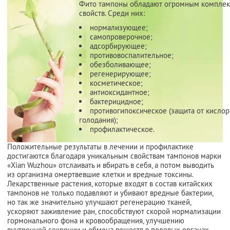
Фито тампоны обладают огромным компле
свойств. Среди них:
нормализующее;
самопроверочное;
адсорбирующее;
противовоспалительное;
обезболивающее;
регенерирующее;
косметическое;
антиоксидантное;
бактерицидное;
противогипоксическое (защита от кисло
голодания);
профилактическое.
Положительные результаты в лечении и профилактике
достигаются благодаря уникальным свойствам тампонов марки
«Xian Wuzhou» отслаивать и вбирать в себя, а потом выводить
из организма омертвевшие клетки и вредные токсины.
Лекарственные растения, которые входят в состав китайских
тампонов не только подавляют и убивают вредные бактерии,
но так же значительно улучшают регенерацию тканей,
ускоряют заживление ран, способствуют скорой нормализации
гормонального фона и кровообращения, улучшению
внутренней секреции и обмена веществ в половых органах.