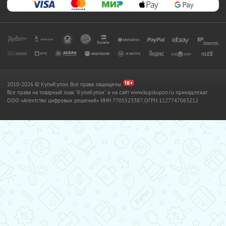
2010-2026 © КупиКупон. Все права защищены.
Все права на товарный знак "КупиКупон" и на сайт www.kupikupon.ru принадлежат
OOO «Агентство цифровых решений» ИНН 7705523387, ОГРН 1127747063212