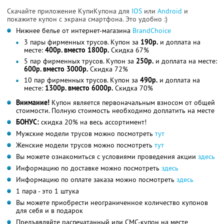
Скачайте приложение КупиКупона для
IOS
или
Android
и
покажите купон с экрана смартфона. Это удобно :)
Нижнее белье от интернет-магазина
BrandChoice
3 пары фирменных трусов. Купон за
190р.
и доплата на
месте:
400р. вместо 1800р.
Скидка 67%
5 пар фирменных трусов. Купон за
250р.
и доплата на месте:
600р. вместо 3000р.
Скидка 72%
10 пар фирменных трусов. Купон за
490р.
и доплата на
месте:
1300р. вместо 6000р.
Скидка 70%
Внимание!
Купон является первоначальным взносом от общей
стоимости. Полную стоимость необходимо доплатить на месте
БОНУС:
скидка 20% на весь ассортимент!
Мужские модели трусов можно посмотреть
тут
Женские модели трусов можно посмотреть
тут
Вы можете ознакомиться с условиями проведения акции
здесь
Информацию по доставке можно посмотреть
здесь
Информацию по оплате заказа можно посмотреть
здесь
1 пара - это 1 штука
Вы можете приобрести неограниченное количество купонов
для себя и в подарок
Предъявляйте распечатанный или СМС-купон на месте