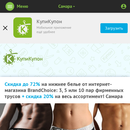
Меню
Самара
КупиКупон
Мобильное приложение
Загрузить
ещё удобнее
Скидка до 72%
на нижнее белье от интернет-
магазина BrandChoice: 3, 5 или 10 пар фирменных
трусов
+ скидка 20%
на весь ассортимент! Самара