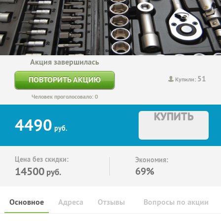
Акция завершилась
51
ПОВТОРИТЬ АКЦИЮ
Купили:
Человек проголосовало: 0
КУПИТЬ
4490
руб.
Цена без скидки:
Экономия:
14500
69%
руб.
Основное
Адреса
Отзывы
Вопросы по акции