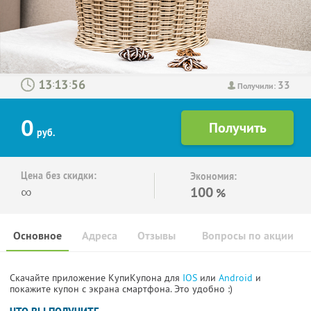
33
:
:
Получили:
0
руб.
Цена без скидки:
Экономия:
∞
100
%
Основное
Адреса
Отзывы
Вопросы по акции
Скачайте приложение КупиКупона для
IOS
или
Android
и
покажите купон с экрана смартфона. Это удобно :)