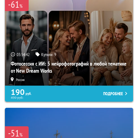
-61
%
03:54:41
Купили:
9
Фотосессия с ИИ: 5 нейрофотографий в любой тематике
от New Dream Works
Россия
190
ПОДРОБНЕЕ
руб.
490
руб.
-51
%