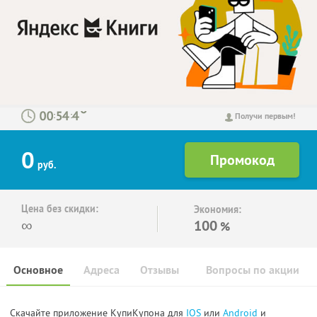
:
:
Получи первым!
0
руб.
Цена без скидки:
Экономия:
∞
100
%
Основное
Адреса
Отзывы
Вопросы по акции
Скачайте приложение КупиКупона для
IOS
или
Android
и