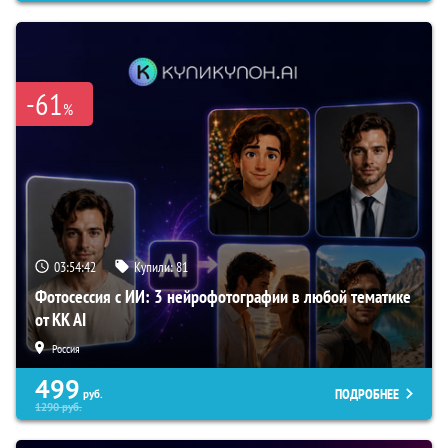
-61
%
03:54:41
Купили:
81
Фотосессия с ИИ: 3 нейрофотографии в любой тематике
от KK AI
Россия
499
ПОДРОБНЕЕ
руб.
1290
руб.