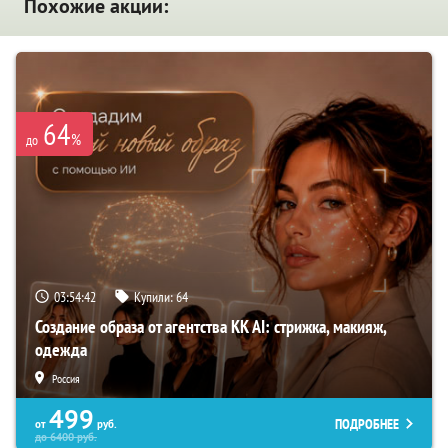
Похожие акции:
64
%
до
03:54:41
Купили:
64
Создание образа от агентства KK AI: стрижка, макияж,
одежда
Россия
499
ПОДРОБНЕЕ
от
руб.
до
6400
руб.