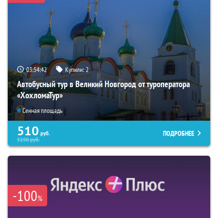
03:54:41
Купили:
2
Автобусный тур в Великий Новгород от туроператора
«ХохломаТур»
Сенная площадь
510
ПОДРОБНЕЕ
руб.
5190
руб.
-100
%