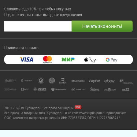
Сэкономьте до 90% при любых покупках
Подпишитесь на самые выгодные предложения
Принимаем к оплате:
2010-2026 © КупиКупон. Все права защищены.
Все права на товарный знак "КупиКупон" и на сайт www.kupikupon.ru принадлежат
OOO «Агентство цифровых решений» ИНН 7705523387, ОГРН 1127747063212