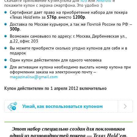
Скачайте приложение КупиКупона для
IOS
или
Android
и
покажите купон с экрана смартфона. Это удобно :)
Сертификат дает право на приобретение набора для покера
«Texas Hold'em» за
576р
. вместо
1200р
.
Доставка по Москве курьером, а так же Почтой России по РФ —
300р
.
Возможен самовывоз по адресу: г. Москва, Дербеневская ул.,
д.22, офис 203
Вы можете приобрести сколько угодно купонов для себя и в
подарок
Один купон действителен для одного человека
Для активации купона необходимо выслать номер купона при
оформлении заказа на электронную почту —
magazinalisa@gmail.com
Купон действителен по 1 апреля 2012 включительно
Узнай, как воспользоваться купоном
Этот набор специально создан для поклонников
одной из разновидностей покера — Texas Hold’em.