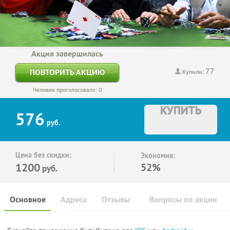
Акция завершилась
77
ПОВТОРИТЬ АКЦИЮ
Купили:
Человек проголосовало: 0
КУПИТЬ
576
руб.
Цена без скидки:
Экономия:
1200
52%
руб.
Основное
Адреса
Отзывы
Вопросы по акции