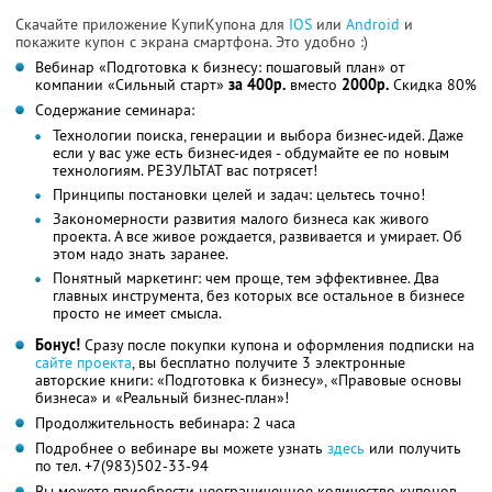
Скачайте приложение КупиКупона для
IOS
или
Android
и
покажите купон с экрана смартфона. Это удобно :)
Вебинар «Подготовка к бизнесу: пошаговый план» от
компании «Сильный старт»
за 400р.
вместо
2000р.
Скидка 80%
Содержание семинара:
Технологии поиска, генерации и выбора бизнес-идей. Даже
если у вас уже есть бизнес-идея - обдумайте ее по новым
технологиям. РЕЗУЛЬТАТ вас потрясет!
Принципы постановки целей и задач: цельтесь точно!
Закономерности развития малого бизнеса как живого
проекта. А все живое рождается, развивается и умирает. Об
этом надо знать заранее.
Понятный маркетинг: чем проще, тем эффективнее. Два
главных инструмента, без которых все остальное в бизнесе
просто не имеет смысла.
Бонус!
Сразу после покупки купона и оформления подписки на
сайте проекта
, вы бесплатно получите 3 электронные
авторские книги: «Подготовка к бизнесу», «Правовые основы
бизнеса» и «Реальный бизнес-план»!
Продолжительность вебинара: 2 часа
Подробнее о вебинаре вы можете узнать
здесь
или получить
по тел. +7(983)502-33-94
Вы можете приобрести неограниченное количество купонов