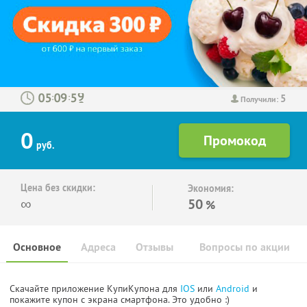
5
:
:
Получили:
0
руб.
Цена без скидки:
Экономия:
∞
50
%
Основное
Адреса
Отзывы
Вопросы по акции
Скачайте приложение КупиКупона для
IOS
или
Android
и
покажите купон с экрана смартфона. Это удобно :)