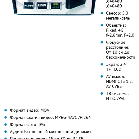
,848
480
,640
480
Сенсор: 5.0
мегапиксель
Объектив:
Fixed, 4G,
f=2.6mm, F=2.0
Фокусное
расстояние:
От 10 см до
бесконечности
Экран: 2.4”
TFT LCD
AV выход:
HDMI CTS 1.2,
AV CVBS
ТВ система:
NTSC /PAL
Формат видео: MOV
Формат сжатия видео: MPEG-4AVC /H,264
Формат фото: JPG
Аудио: Встроенный микрофон и динамик
Память: поддержка Micro SD до 32 ГБ