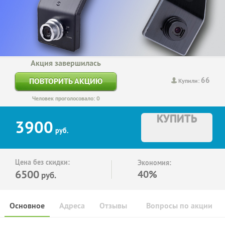
Акция завершилась
66
ПОВТОРИТЬ АКЦИЮ
Купили:
Человек проголосовало: 0
КУПИТЬ
3900
руб.
Цена без скидки:
Экономия:
6500
40%
руб.
Основное
Адреса
Отзывы
Вопросы по акции