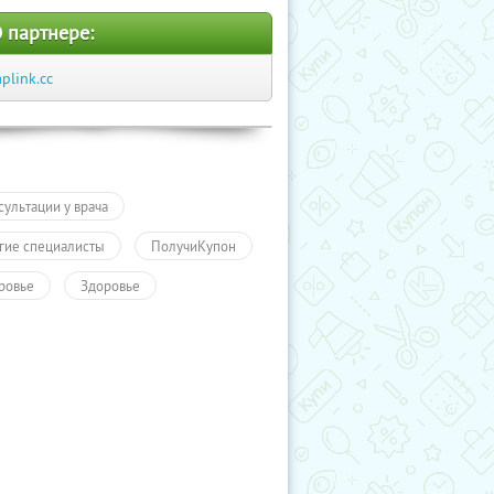
 партнере:
aplink.cc
сультации у врача
гие специалисты
ПолучиКупон
ровье
Здоровье