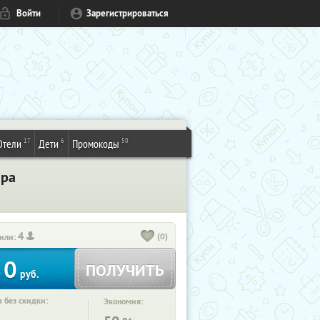
Войти
Зарегистрироваться
17
6
50
Отели
Дети
Промокоды
ара
4
(0)
или:
0
ПОЛУЧИТЬ
руб.
 без скидки:
Экономия: