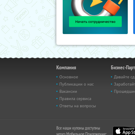
Компания
Бизнес-Пар
Основное
Давайте сд
Публикации о нас
Заработайт
Вакансии
Прошедши
Правила сервиса
Ответы на вопросы
Все наши купоны доступны
через Мобильное Приложение: