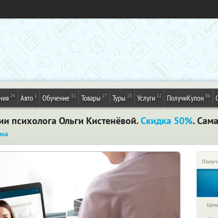
24
1
31
27
13
12
86
ния
Авто
Обучение
Товары
Туры
Услуги
ПолучиКупон
ии психолога Ольги Кистенёвой.
Скидка 50%
. Сам
ача
Получ
Цена