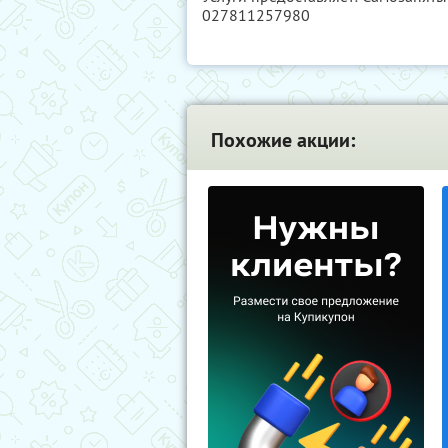
027811257980
Похожие акции: