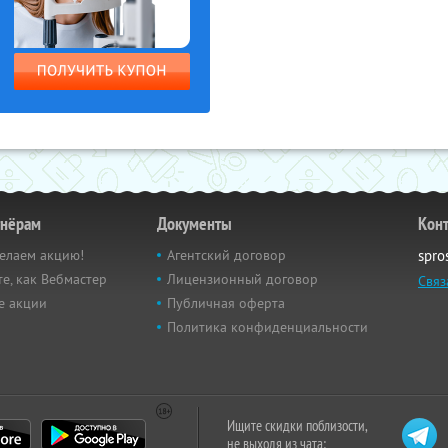
тнёрам
Документы
Кон
елаем акцию!
Агентский договор
spro
е, как Вебмастер
Лицензионный договор
Связ
е акции
Публичная оферта
Политика конфиденциальности
Ищите скидки поблизости,
не выходя из чата: