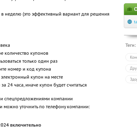
О
з в неделю (это эффективный вариант для решения
t
овека
Теги:
е количество купонов
Кон
зоваться только один раз
ите номер и код купона
Дру
 электронный купон на месте
Здо
за 24 часа, иначе купон будет считаться
ими спецпредложениями компании
 можно уточнить по телефону компании:
 2024 включительно