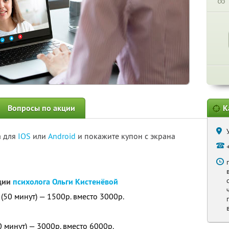
∞
Вопросы по акции
К
а для
IOS
или
Android
и покажите купон с экрана
ации
психолога Ольги Кистенёвой
(50 минут) — 1500р. вместо 3000р.
 минут) — 3000р. вместо 6000р.