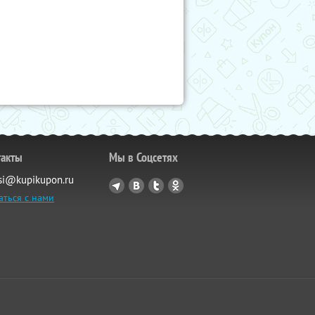
такты
Мы в Соцсетях
si@kupikupon.ru
аться с нами