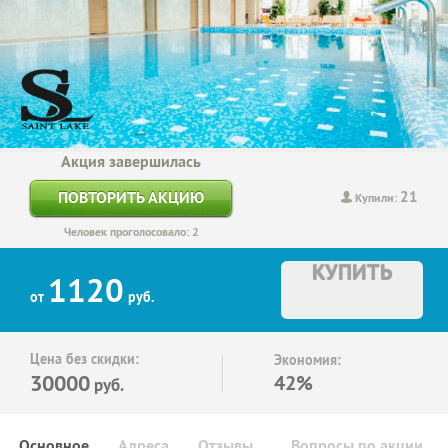
Акция завершилась
21
ПОВТОРИТЬ АКЦИЮ
Купили:
Человек проголосовало: 2
КУПИТЬ
1120
от
руб.
Цена без скидки:
Экономия:
30000
42%
руб.
Основное
Адреса
Отзывы
Вопросы по акции