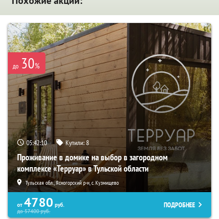
Похожие акции:
30
%
до
05:42:09
Купили:
8
Проживание в домике на выбор в загородном
комплексе «Терруар» в Тульской области
Тульская обл., Ясногорский р-н, с. Кузмищево
4780
ПОДРОБНЕЕ
от
руб.
до
57400
руб.