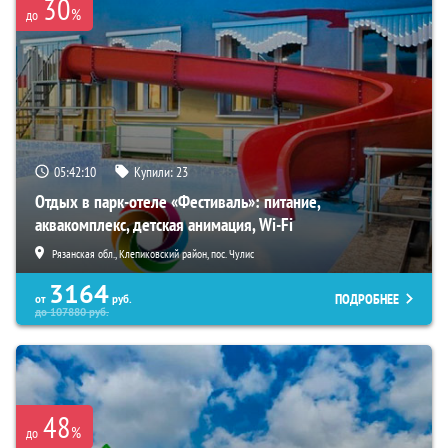
30
%
до
05:42:09
Купили:
23
Отдых в парк-отеле «Фестиваль»: питание,
аквакомплекс, детская анимация, Wi-Fi
Рязанская обл., Клепиковский район, пос. Чулис
3164
ПОДРОБНЕЕ
от
руб.
до
107880
руб.
48
%
до