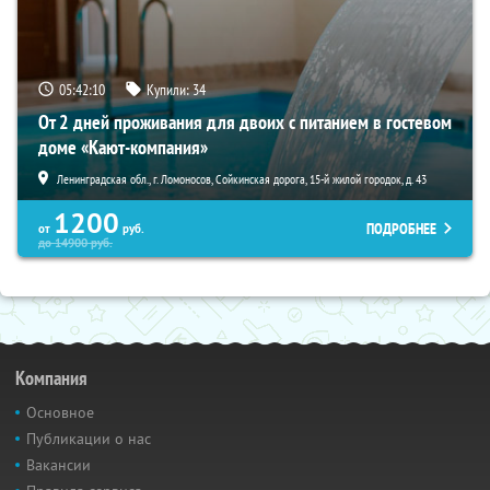
05:42:09
Купили:
34
От 2 дней проживания для двоих с питанием в гостевом
доме «Кают-компания»
Ленинградская обл., г. Ломоносов, Сойкинская дорога, 15-й жилой городок, д. 43
1200
ПОДРОБНЕЕ
от
руб.
до
14900
руб.
Компания
Основное
Публикации о нас
Вакансии