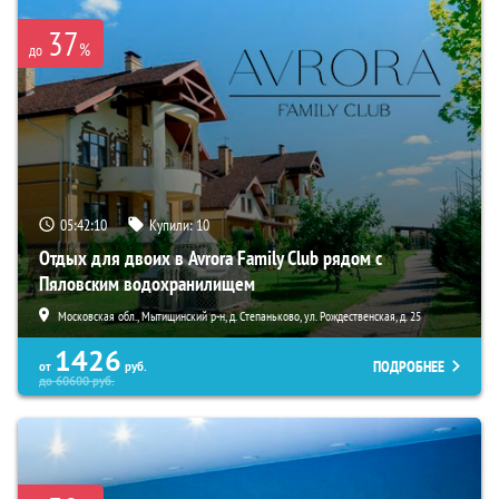
37
%
до
05:42:09
Купили:
10
Отдых для двоих в Avrora Family Club рядом с
Пяловским водохранилищем
Московская обл., Мытищинский р-н, д. Степаньково, ул. Рождественская, д. 25
1426
ПОДРОБНЕЕ
от
руб.
до
60600
руб.