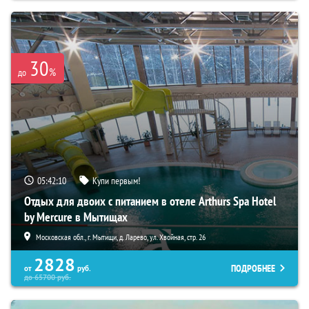
30
%
до
05:42:09
Купи первым!
Отдых для двоих с питанием в отеле Arthurs Spa Hotel
by Mercure в Мытищах
Московская обл., г. Мытищи, д. Ларево, ул. Хвойная, стр. 26
2828
ПОДРОБНЕЕ
от
руб.
до
65700
руб.