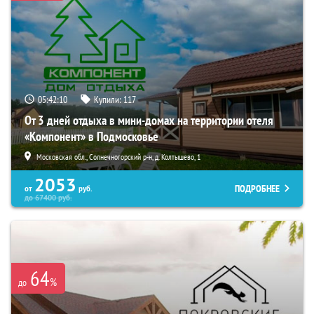
05:42:09
Купили:
117
От 3 дней отдыха в мини-домах на территории отеля
«Компонент» в Подмосковье
Московская обл., Солнечногорский р-н, д. Колтышево, 1
2053
ПОДРОБНЕЕ
от
руб.
до
67400
руб.
64
%
до