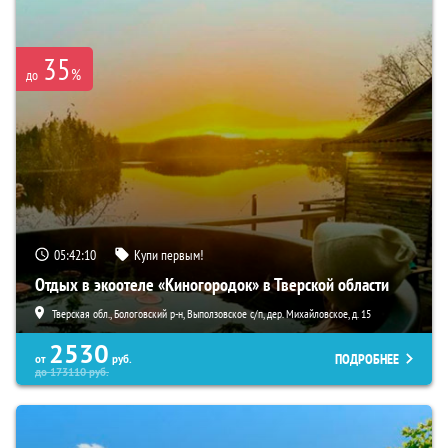
35
%
до
05:42:09
Купи первым!
Отдых в экоотеле «Киногородок» в Тверской области
Тверская обл., Бологовский р-н, Выползовское с/п, дер. Михайловское, д. 15
2530
ПОДРОБНЕЕ
от
руб.
до
173110
руб.