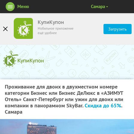
Меню
Самара
КупиКупон
Мобильное приложение
Загрузить
ещё удобнее
Проживание для двоих в двухместном номере
категории Бизнес или Бизнес ДеЛюкс в «АЗИМУТ
Отель» Санкт-Петербург или ужин для двоих или
компании в панорамном SkyBаr.
Скидка до 65%
.
Самара