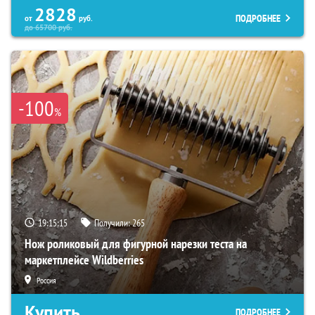
2828
ПОДРОБНЕЕ
от
руб.
до
65700
руб.
-100
%
19:15:13
Получили:
265
Нож роликовый для фигурной нарезки теста на
маркетплейсе Wildberries
Россия
Купить
ПОДРОБНЕЕ