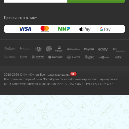
Принимаем к оплате:
2010-2026 © КупиКупон. Все права защищены.
Все права на товарный знак "КупиКупон" и на сайт www.kupikupon.ru принадлежат
OOO «Агентство цифровых решений» ИНН 7705523387, ОГРН 1127747063212