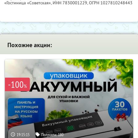
«Гостиница «Советская»,
ИНН 7830001229
, ОГРН 1027810248443
Похожие акции:
-100
%
19:15:13
Получили:
180