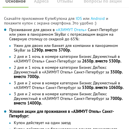
Основное
Адреса
Отзывы
Вопросы по акции
Скачайте приложение КупиКупона для
IOS
или
Android
и
покажите купон с экрана смартфона. Это удобно :)
Проживание для двоих в
«АЗИМУТ Отель»
Санкт-Петербург
или ужин в панорамном SkyBаr с потрясающим видом на
Северную столицу со скидкой до 65%:
Ужин для двоих или банкет для компании в панорамном
SkyBаr за
1290р. вместо 3700р.
2 дня и 1 ночь в номере категории Бизнес Двухместный в
«АЗИМУТ Отель» Санкт-Петербург за
2650р. вместо 5300р.
2 дня и 1 ночь в номере категории Бизнес ДеЛюкс
Двухместный в «АЗИМУТ Отель» Санкт-Петербург за
3500р.
вместо 7000р.
3 дня и 2 ночи в номере категории Бизнес Двухместный в
«АЗИМУТ Отель» Санкт-Петербург за
5300р. вместо 10600р.
3 дня и 2 ночи в номере категории Бизнес ДеЛюкс
Двухместный в «АЗИМУТ Отель» Санкт-Петербург за
7000р.
вместо 14000р.
Условия акции для проживания в «АЗИМУТ Отель» Санкт-
Петербург:
Купон действует на один заезд
Купон действует на бронирование одного двухместного