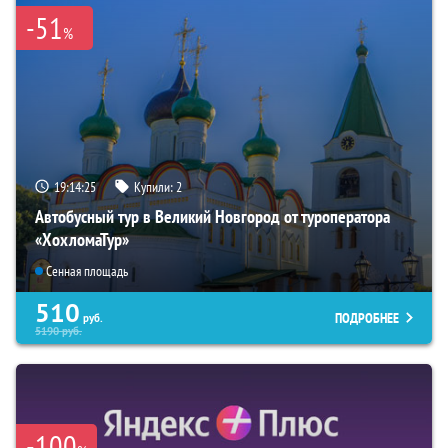
-51
%
19:14:24
Купили:
2
Автобусный тур в Великий Новгород от туроператора
«ХохломаТур»
Сенная площадь
510
ПОДРОБНЕЕ
руб.
5190
руб.
-100