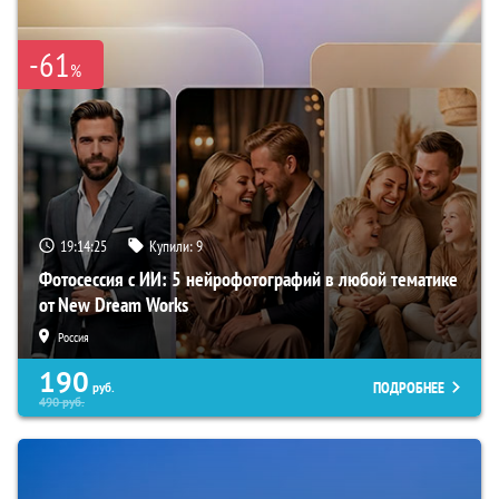
-61
%
19:14:24
Купили:
9
Фотосессия с ИИ: 5 нейрофотографий в любой тематике
от New Dream Works
Россия
190
ПОДРОБНЕЕ
руб.
490
руб.