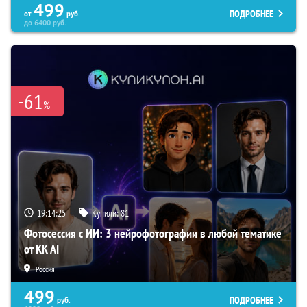
499
ПОДРОБНЕЕ
от
руб.
до
6400
руб.
-61
%
19:14:24
Купили:
81
Фотосессия с ИИ: 3 нейрофотографии в любой тематике
от KK AI
Россия
499
ПОДРОБНЕЕ
руб.