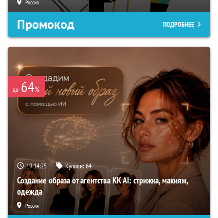
Россия
Промокод
ПОДРОБНЕЕ
64
%
до
19:14:24
Купили:
64
Создание образа от агентства KK AI: стрижка, макияж,
одежда
Россия