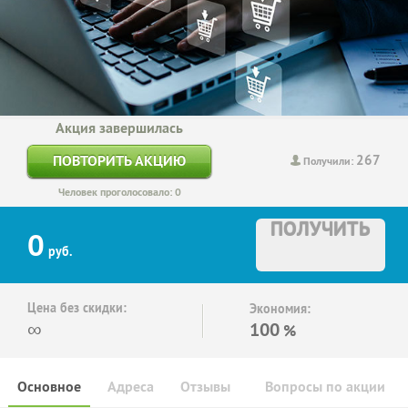
Акция завершилась
267
ПОВТОРИТЬ АКЦИЮ
Получили:
Человек проголосовало: 0
ПОЛУЧИТЬ
0
руб.
Цена без скидки:
Экономия:
∞
100
%
Основное
Адреса
Отзывы
Вопросы по акции