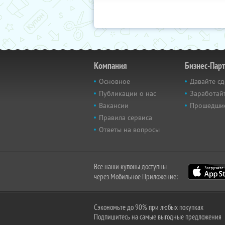
Компания
Бизнес-Пар
Основное
Давайте сд
Публикации о нас
Заработайт
Вакансии
Прошедши
Правила сервиса
Ответы на вопросы
Все наши купоны доступны
через Мобильное Приложение:
Сэкономьте до 90% при любых покупках
Подпишитесь на самые выгодные предложения