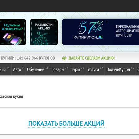
КУПИЛИ:
141 642 066
КУПОНОВ
ДАВАЙТЕ СДЕЛАЕМ АКЦИЮ!
24
1
31
27
13
12
86
ния
Авто
Обучение
Товары
Туры
Услуги
ПолучиКупон
азская кухня
ПОКАЗАТЬ БОЛЬШЕ АКЦИЙ