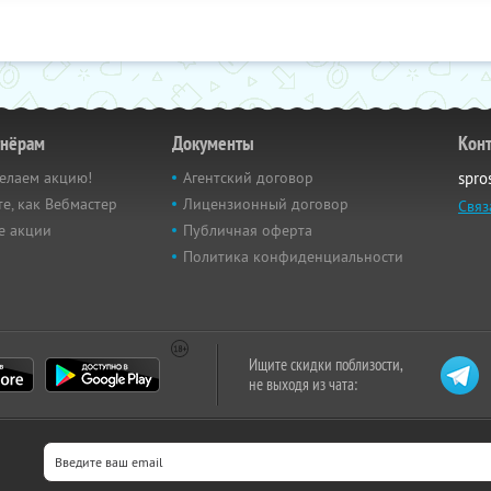
тнёрам
Документы
Кон
елаем акцию!
Агентский договор
spro
е, как Вебмастер
Лицензионный договор
Связ
е акции
Публичная оферта
Политика конфиденциальности
Ищите скидки поблизости,
не выходя из чата: