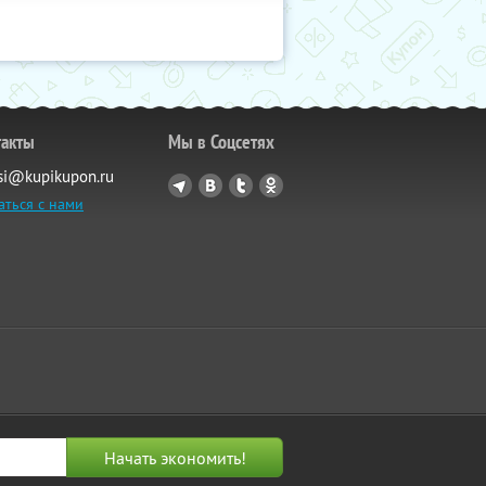
такты
Мы в Соцсетях
si@kupikupon.ru
аться с нами