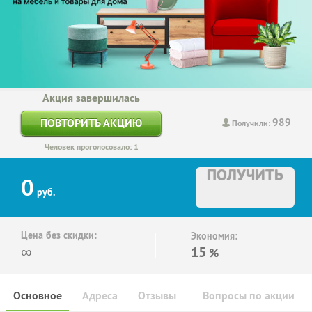
Акция завершилась
989
ПОВТОРИТЬ АКЦИЮ
Получили:
Человек проголосовало: 1
ПОЛУЧИТЬ
0
руб.
Цена без скидки:
Экономия:
∞
15
%
Основное
Адреса
Отзывы
Вопросы по акции