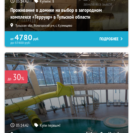
05:14:40
Купили:
8
Проживание в домике на выбор в загородном
комплексе «Терруар» в Тульской области
Тульская обл., Ясногорский р-н, с. Кузмищево
4780
ПОДРОБНЕЕ
от
руб.
до
57400
руб.
30
%
до
05:14:40
Купи первым!