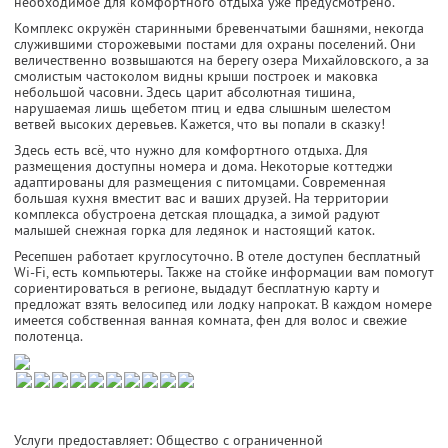
необходимое для комфортного отдыха уже предусмотрено.
Комплекс окружён старинными бревенчатыми башнями, некогда
служившими сторожевыми постами для охраны поселений. Они
величественно возвышаются на берегу озера Михайловского, а за
смолистым частоколом видны крыши построек и маковка
небольшой часовни. Здесь царит абсолютная тишина,
нарушаемая лишь щебетом птиц и едва слышным шелестом
ветвей высоких деревьев. Кажется, что вы попали в сказку!
Здесь есть всё, что нужно для комфортного отдыха. Для
размещения доступны номера и дома. Некоторые коттеджи
адаптированы для размещения с питомцами. Современная
большая кухня вместит вас и ваших друзей. На территории
комплекса обустроена детская площадка, а зимой радуют
малышей снежная горка для ледянок и настоящий каток.
Ресепшен работает круглосуточно. В отеле доступен бесплатный
Wi-Fi, есть компьютеры. Также на стойке информации вам помогут
сориентироваться в регионе, выдадут бесплатную карту и
предложат взять велосипед или лодку напрокат. В каждом номере
имеется собственная ванная комната, фен для волос и свежие
полотенца.
Услуги предоставляет: Общество с ограниченной