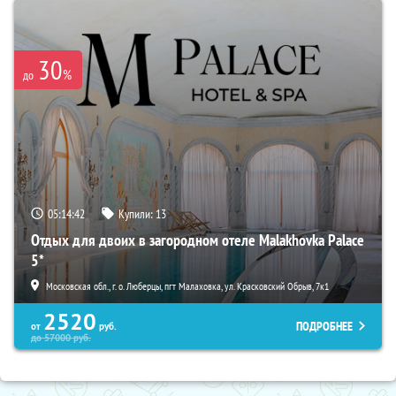
30
%
до
05:14:40
Купили:
13
Отдых для двоих в загородном отеле Malakhovka Palace
5*
Московская обл., г. о. Люберцы, пгт Малаховка, ул. Красковский Обрыв, 7к1
2520
ПОДРОБНЕЕ
от
руб.
до
57000
руб.