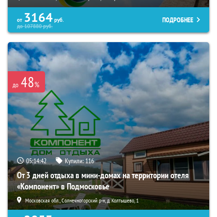
3164
ПОДРОБНЕЕ
от
руб.
до
107880
руб.
48
%
до
05:14:40
Купили:
116
От 3 дней отдыха в мини-домах на территории отеля
«Компонент» в Подмосковье
Московская обл., Солнечногорский р-н, д. Колтышево, 1