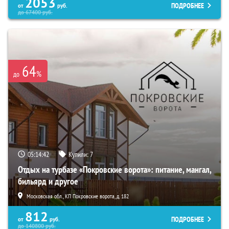
2053
ПОДРОБНЕЕ
от
руб.
до
67400
руб.
64
%
до
05:14:40
Купили:
7
Отдых на турбазе «Покровские ворота»: питание, мангал,
бильярд и другое
Московская обл., КП Покровские ворота, д. 182
812
ПОДРОБНЕЕ
от
руб.
до
140800
руб.