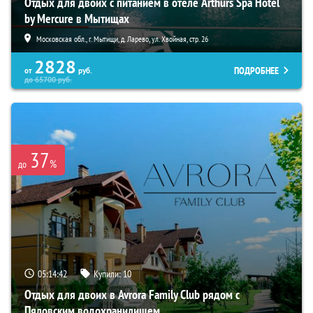
Отдых для двоих с питанием в отеле Arthurs Spa Hotel
by Mercure в Мытищах
Московская обл., г. Мытищи, д. Ларево, ул. Хвойная, стр. 26
2828
ПОДРОБНЕЕ
от
руб.
до
65700
руб.
37
%
до
05:14:40
Купили:
10
Отдых для двоих в Avrora Family Club рядом с
Пяловским водохранилищем