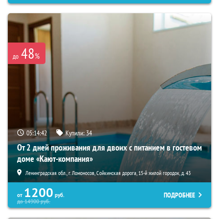
48
%
до
05:14:40
Купили:
34
От 2 дней проживания для двоих с питанием в гостевом
доме «Кают-компания»
Ленинградская обл., г. Ломоносов, Сойкинская дорога, 15-й жилой городок, д. 43
1200
ПОДРОБНЕЕ
от
руб.
до
14900
руб.