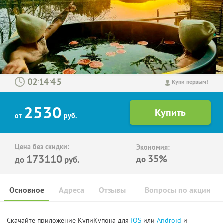
:
:
Купи первым!
2530
от
руб.
Цена без скидки:
Экономия:
173110
35%
до
до
руб.
Основное
Адреса
Отзывы
Вопросы по акции
Скачайте приложение КупиКупона для
IOS
или
Android
и