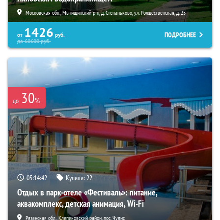
Московская обл., Мытищинский р-н, д. Степаньково, ул. Рождественская, д. 25
1426
ПОДРОБНЕЕ
от
руб.
до
60600
руб.
30
%
до
05:14:40
Купили:
22
Отдых в парк-отеле «Фестиваль»: питание,
аквакомплекс, детская анимация, Wi-Fi
Рязанская обл., Клепиковский район, пос. Чулис