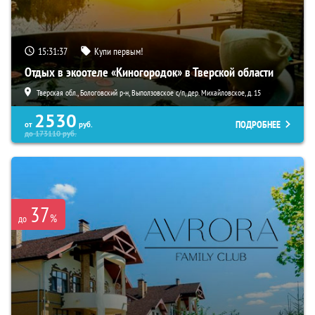
15:31:35
Купи первым!
Отдых в экоотеле «Киногородок» в Тверской области
Тверская обл., Бологовский р-н, Выползовское с/п, дер. Михайловское, д. 15
2530
ПОДРОБНЕЕ
от
руб.
до
173110
руб.
37
%
до