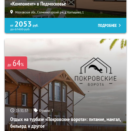
«Компонент» в Подмосковье
Московская обл., Солнечногорский р-н, д. Колтышево, 1
2053
ПОДРОБНЕЕ
от
руб.
до
67400
руб.
64
%
до
15:31:35
Купили:
7
Отдых на турбазе «Покровские ворота»: питание, мангал,
бильярд и другое