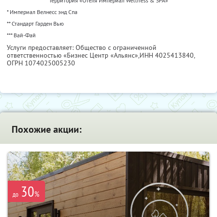
Территория «Отеля Империал Wellness & SPA»
* Империал Велнесс энд Спа
** Стандарт Гарден Вью
*** Вай-Фай
Услуги предоставляет: Общество с ограниченной
ответственностью «Бизнес Центр «Альянс»,
ИНН 4025413840
,
ОГРН 1074025005230
Похожие акции:
30
%
до