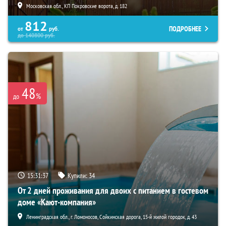
Московская обл., КП Покровские ворота, д. 182
812
ПОДРОБНЕЕ
от
руб.
до
140800
руб.
48
%
до
15:31:35
Купили:
34
От 2 дней проживания для двоих с питанием в гостевом
доме «Кают-компания»
Ленинградская обл., г. Ломоносов, Сойкинская дорога, 15-й жилой городок, д. 43