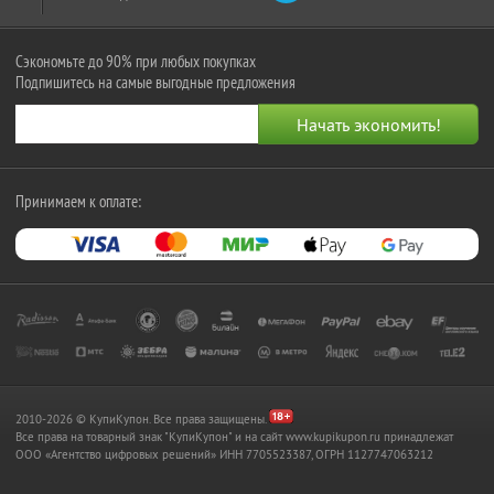
Сэкономьте до 90% при любых покупках
Подпишитесь на самые выгодные предложения
Принимаем к оплате:
2010-2026 © КупиКупон. Все права защищены.
Все права на товарный знак "КупиКупон" и на сайт www.kupikupon.ru принадлежат
OOO «Агентство цифровых решений» ИНН 7705523387, ОГРН 1127747063212