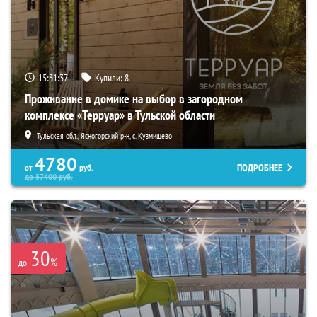
15:31:35
Купили:
8
Проживание в домике на выбор в загородном
комплексе «Терруар» в Тульской области
Тульская обл., Ясногорский р-н, с. Кузмищево
4780
ПОДРОБНЕЕ
от
руб.
до
57400
руб.
30
%
до