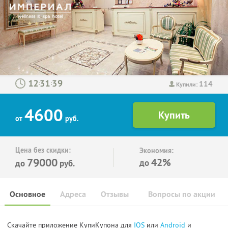
114
:
:
Купили:
4600
от
руб.
Цена без скидки:
Экономия:
79000
42%
до
до
руб.
Основное
Адреса
Отзывы
Вопросы по акции
Скачайте приложение КупиКупона для
IOS
или
Android
и