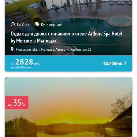
15:31:35
Купи первым!
Отдых для двоих с питанием в отеле Arthurs Spa Hotel
by Mercure в Мытищах
Московская обл., г. Мытищи, д. Ларево, ул. Хвойная, стр. 26
2828
ПОДРОБНЕЕ
от
руб.
до
65700
руб.
35
%
до