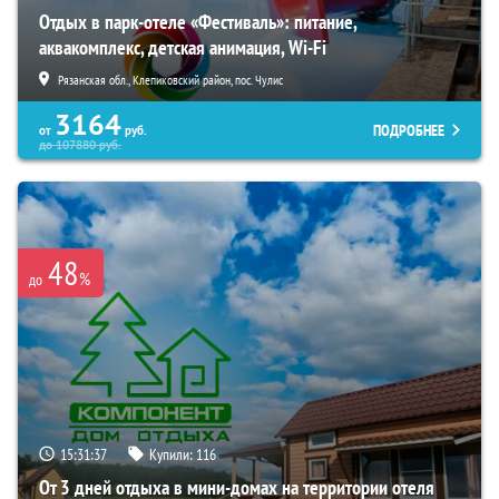
Отдых в парк-отеле «Фестиваль»: питание,
аквакомплекс, детская анимация, Wi-Fi
Рязанская обл., Клепиковский район, пос. Чулис
3164
ПОДРОБНЕЕ
от
руб.
до
107880
руб.
48
%
до
15:31:35
Купили:
116
От 3 дней отдыха в мини-домах на территории отеля