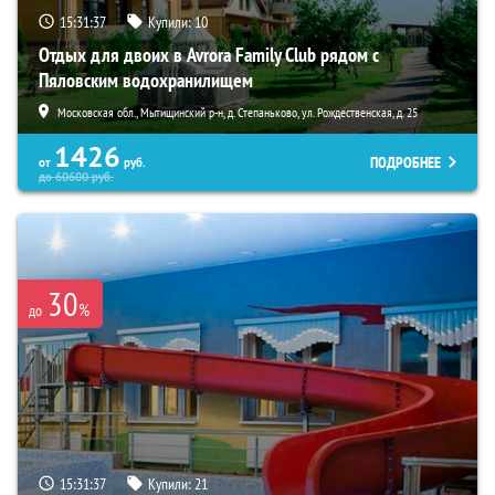
15:31:35
Купили:
10
Отдых для двоих в Avrora Family Club рядом с
Пяловским водохранилищем
Московская обл., Мытищинский р-н, д. Степаньково, ул. Рождественская, д. 25
1426
ПОДРОБНЕЕ
от
руб.
до
60600
руб.
30
%
до
15:31:35
Купили:
21