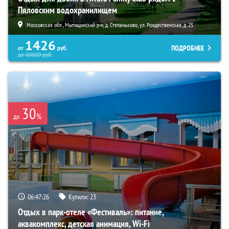
Пяловским водохранилищем
Московская обл., Мытищинский р-н, д. Степаньково, ул. Рождественская, д. 25
1426
ПОДРОБНЕЕ
от
руб.
до
60600
руб.
30
%
до
06:47:25
Купили:
23
Отдых в парк-отеле «Фестиваль»: питание,
аквакомплекс, детская анимация, Wi-Fi