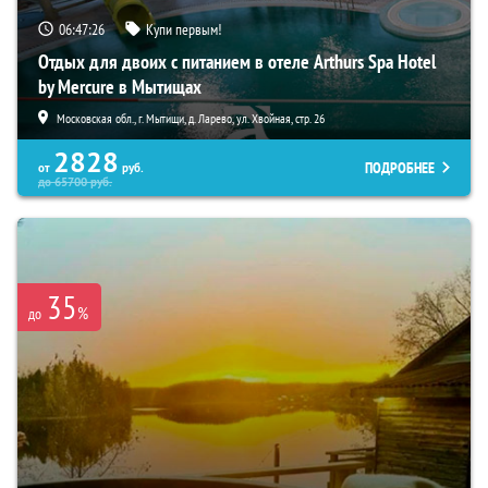
06:47:25
Купи первым!
Отдых для двоих с питанием в отеле Arthurs Spa Hotel
by Mercure в Мытищах
Московская обл., г. Мытищи, д. Ларево, ул. Хвойная, стр. 26
2828
ПОДРОБНЕЕ
от
руб.
до
65700
руб.
35
%
до