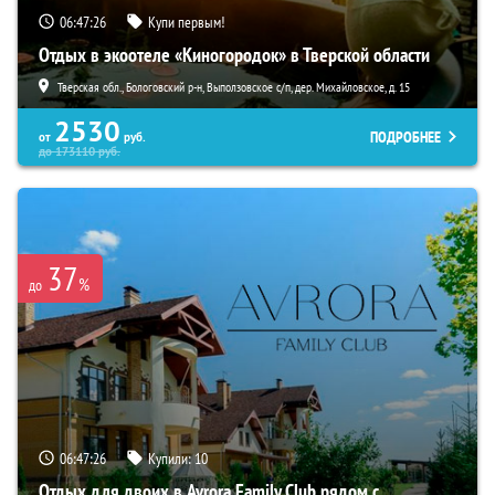
06:47:25
Купи первым!
Отдых в экоотеле «Киногородок» в Тверской области
Тверская обл., Бологовский р-н, Выползовское с/п, дер. Михайловское, д. 15
2530
ПОДРОБНЕЕ
от
руб.
до
173110
руб.
37
%
до
06:47:25
Купили:
10
Отдых для двоих в Avrora Family Club рядом с