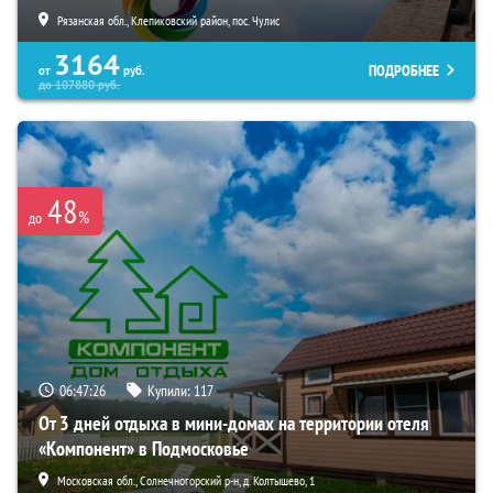
Рязанская обл., Клепиковский район, пос. Чулис
3164
ПОДРОБНЕЕ
от
руб.
до
107880
руб.
48
%
до
06:47:25
Купили:
117
От 3 дней отдыха в мини-домах на территории отеля
«Компонент» в Подмосковье
Московская обл., Солнечногорский р-н, д. Колтышево, 1