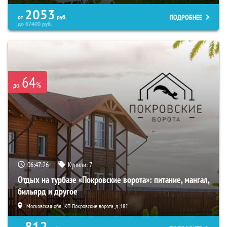
2053
ПОДРОБНЕЕ
от
руб.
до
67400
руб.
64
%
до
06:47:25
Купили:
7
Отдых на турбазе «Покровские ворота»: питание, мангал,
бильярд и другое
Московская обл., КП Покровские ворота, д. 182
812