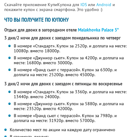
Скачайте приложение КупиКупона для
IOS
или
Android
и
покажите купон с экрана смартфона. Это удобно :)
ЧТО ВЫ ПОЛУЧИТЕ ПО КУПОНУ
Отдых для двоих в загородном отеле
Malakhovka Palace 5*
3 дня/2 ночи для двоих с заездом понедельника по четверг
В номере «Стандарт». Купон за 2520р. и доплата на месте:
10080р. вместо 18000р.
В номере «Джуниор сьют». Купон за 4200р. и доплата на
месте: 16800р. вместо 30000р.
В номере «Гранд сьют с террасой». Купон за 6300р. и
доплата на месте: 25200р. вместо 45000р.
3 дня/2 ночи для двоих с заездом с пятницы по воскресенье
В номере «Стандарт». Купон за 3360р. и доплата на месте:
13440р. вместо 24000р.
В номере «Джуниор сьют». Купон за 5880р. и доплата на
месте: 23520р. вместо 42000р.
В номере «Гранд сьют с террасой». Купон за 7980р. и
доплата на месте: 31920р. вместо 57000р.
Количество мест по акции на каждую дату ограничено
В стоимость входит: