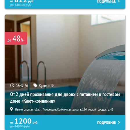
ПОДРОБНЕЕ
от
руб.
до
140800
руб.
48
%
до
06:47:25
Купили:
34
От 2 дней проживания для двоих с питанием в гостевом
доме «Кают-компания»
Ленинградская обл., г. Ломоносов, Сойкинская дорога, 15-й жилой городок, д. 43
1200
ПОДРОБНЕЕ
от
руб.
до
14900
руб.