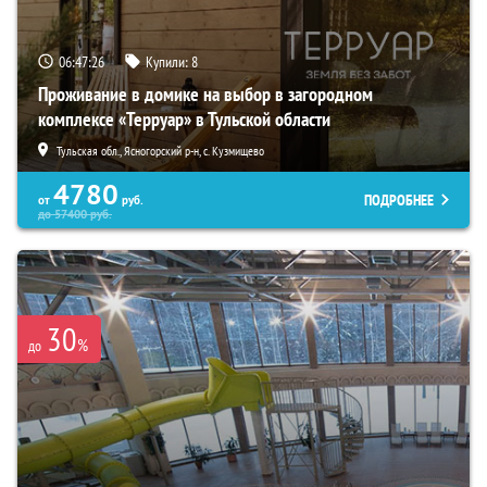
06:47:25
Купили:
8
Проживание в домике на выбор в загородном
комплексе «Терруар» в Тульской области
Тульская обл., Ясногорский р-н, с. Кузмищево
4780
ПОДРОБНЕЕ
от
руб.
до
57400
руб.
30
%
до