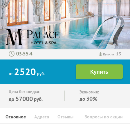
13
:
:
Купили:
2520
от
руб.
Цена без скидки:
Экономия:
57000
30%
до
до
руб.
Основное
Адреса
Отзывы
Вопросы по акции